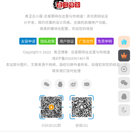
青涩云小屋-总是期待在这里与你相逢！资讯类网站设
计开发，简约优雅的设计风格，全面的前端用户功能，
简单的模块化配置，欢迎您的体验
友链申请
-
隐私政策
-
用户协议
-
广告合作
-
免责申明
Copyright © 2022 ·
青涩博客 - 总是期待在这里与你相逢
桂ICP备2022001801号
本站部分图片、文章来源于网络，版权归原作者所有，如侵犯到您的权益，请
联系我们及时处理
扫码加QQ群
客服QQ