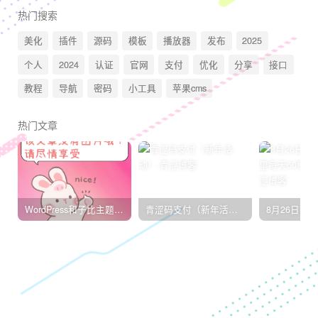
热门搜索
美化
插件
源码
模板
播放器
发布
2025
个人
2024
认证
官网
支付
优化
分享
接口
教程
导航
密码
小工具
苹果cms
热门文章
WordPress和子比主题模板&网站美化方法教程-已更新到:23-01-8
青涩码支付（新年活动）