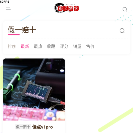
假一赔十
排序
最新
最热
收藏
评分
销量
售价
佳点v1pro
假一赔十