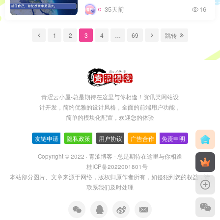
35天前
16
1
2
3
4
…
69
跳转
青涩云小屋-总是期待在这里与你相逢！资讯类网站设
计开发，简约优雅的设计风格，全面的前端用户功能，
简单的模块化配置，欢迎您的体验
友链申请
-
隐私政策
-
用户协议
-
广告合作
-
免责申明
Copyright © 2022 ·
青涩博客 - 总是期待在这里与你相逢
桂ICP备2022001801号
本站部分图片、文章来源于网络，版权归原作者所有，如侵犯到您的权益，请
联系我们及时处理