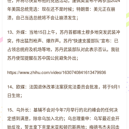
任，并将尽快宣布他的竞选活动；蓬佩奥宣布不再参加2024
年美国总统竞选：现在还不是时候；特朗普：美元正在崩
溃，自己当选总统将不会让崩溃发生；
13、外媒：当地15日上午，苏丹首都喀土穆多地突发武装冲
突，传出猛烈枪声、爆炸声。苏丹"快速支援部队‘’宣布：已
占领总统府及机场等地，苏丹武装部队对此表示否认。我驻
苏丹使馆提醒在苏中国公民避免外出；
https://www.zhihu.com/video/1630740841613479936
14、欧媒：法国退休改革法案获宪法委员会批准，将于9月1
日生效；
15、乌外长：基辅不会对今年7月举行的北约峰会的任何决
定感到满意，除非乌加入北约；乌总理重申：乌军最近会开
始反攻，誓言拿下克里米亚和顿巴斯两地；梅德韦杰夫回击