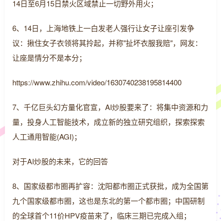
14日至6月15日禁火区域禁止一切野外用火；
6、14日，上海地铁上一白发老人强行让女子让座引发争
议：揪住女子衣领将其拎起，并称"扯坏衣服我赔"，网友：
让座是情分不是本分；
https://www.zhihu.com/video/1630740238195814400
7、千亿巨头幻方量化官宣，AI炒股要来了：将集中资源和力
量，投身人工智能技术，成立新的独立研究组织，探索探索
人工通用智能(AGI)；
对于AI炒股的未来，它的回答
8、国家级都市圈再扩容：沈阳都市圈正式获批，成为全国第
九个国家级都市圈，这也是东北的第一个都市圈；中国研制
的全球首个11价HPV疫苗来了，临床三期已完成入组；