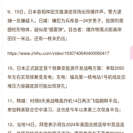
9、15日，日本首相岸田文雄演说现场出现爆炸声，警方逮
捕一名嫌疑人，日媒：嫌犯为兵库县一24岁男子，投掷的是
圆柱形物体，疑似是"烟雾弹"。目击者：爆炸物落点距离岸
田仅一米远，还有一枚未扔出；
https://www.zhihu.com/video/1630740640400060417
10、日本正式敲定首个核聚变能源开发战略方案：争取2050
年左右实现核聚变发电；东电：福岛第一核电站1号机组反应
堆压力容器底部可能出现穿孔；
11、韩媒：时隔9天美战略轰炸机14日再次飞临朝鲜半岛，
参加韩美联合空中演习，这也是今年以来第三次现身半岛；
12、当地14日，拜登表示将在2024年美国总统选举中竞选连