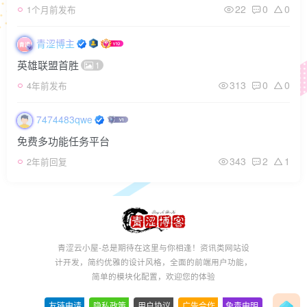
22
0
0
1个月前发布
青涩博主
英雄联盟首胜
1
313
0
0
4年前发布
7474483qwe
免费多功能任务平台
343
2
1
2年前回复
青涩云小屋-总是期待在这里与你相逢！资讯类网站设
计开发，简约优雅的设计风格，全面的前端用户功能，
简单的模块化配置，欢迎您的体验
友链申请
-
隐私政策
-
用户协议
-
广告合作
-
免责申明