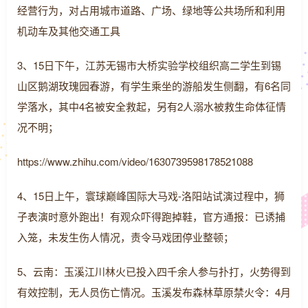
经营行为，对占用城市道路、广场、绿地等公共场所和利用
机动车及其他交通工具
3、15日下午，江苏无锡市大桥实验学校组织高二学生到锡
山区鹅湖玫瑰园春游，有学生乘坐的游船发生侧翻，有6名同
学落水，其中4名被安全救起，另有2人溺水被救生命体征情
况不明；
https://www.zhihu.com/video/1630739598178521088
4、15日上午，寰球巅峰国际大马戏-洛阳站试演过程中，狮
子表演时意外跑出！有观众吓得跑掉鞋，官方通报：已诱捕
入笼，未发生伤人情况，责令马戏团停业整顿；
5、云南：玉溪江川林火已投入四千余人参与扑打，火势得到
有效控制，无人员伤亡情况。玉溪发布森林草原禁火令：4月