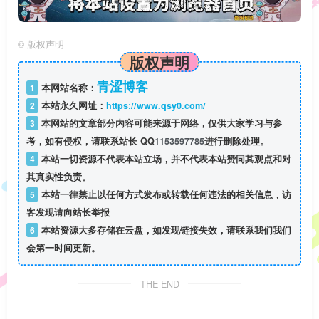
©
版权声明
版权声明
青涩博客
1
本网站名称：
2
本站永久网址：
https://www.qsy0.com/
3
本网站的文章部分内容可能来源于网络，仅供大家学习与参
考，如有侵权，请联系站长 QQ
1153597785
进行删除处理。
4
本站一切资源不代表本站立场，并不代表本站赞同其观点和对
其真实性负责。
5
本站一律禁止以任何方式发布或转载任何违法的相关信息，访
客发现请向站长举报
6
本站资源大多存储在云盘，如发现链接失效，请联系我们我们
会第一时间更新。
THE END