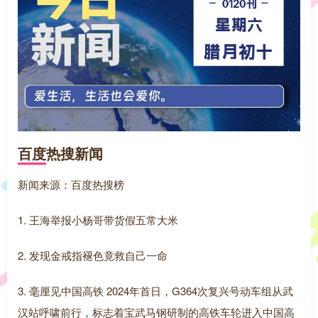
百度热搜新闻
新闻来源：百度热搜榜
1. 王海举报小杨哥带货假五常大米
2. 发现金戒指褪色竟救自己一命
3. 毫厘见中国高铁 2024年首日，G364次复兴号动车组从武
汉站呼啸前行，标志着宝武马钢研制的高铁车轮进入中国高