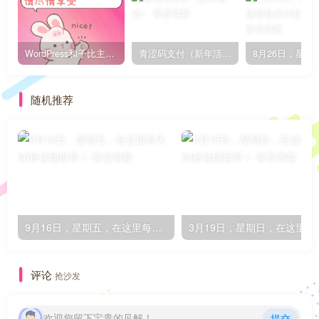
WordPress和子比主题模板&网站美化方法教程-已更新到:23-01-8
青涩码支付（新年活动）
随机推荐
9月16日，星期五，在这里每天60秒读懂世界！
3月19日，星期
评论
抢沙发
欢迎您留下宝贵的见解！
提交