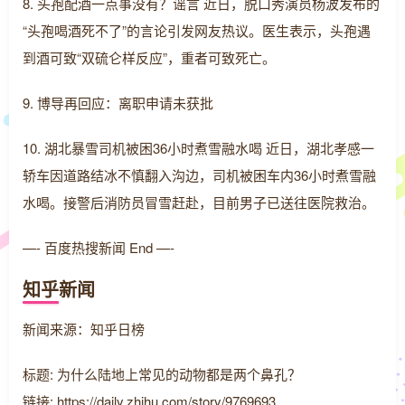
8. 头孢配酒一点事没有？谣言 近日，脱口秀演员杨波发布的
“头孢喝酒死不了”的言论引发网友热议。医生表示，头孢遇
到酒可致“双硫仑样反应”，重者可致死亡。
9. 博导再回应：离职申请未获批
10. 湖北暴雪司机被困36小时煮雪融水喝 近日，湖北孝感一
轿车因道路结冰不慎翻入沟边，司机被困车内36小时煮雪融
水喝。接警后消防员冒雪赶赴，目前男子已送往医院救治。
—- 百度热搜新闻 End —-
知乎新闻
新闻来源：知乎日榜
标题: 为什么陆地上常见的动物都是两个鼻孔？
链接: https://daily.zhihu.com/story/9769693