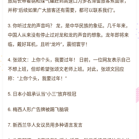
旅局长带着锅和煤气罐赶到高速口为多名滞留旅客煮面条，
并称“后续如果广大旅客还有需要，都可以联系我们”。
3. 你听过龙的声音吗？ 龙，是中华民族的象征。几千年来，
中国人从来没有停止过对龙和龙的声音的想象。龙年即将来
临，戴好耳机，且听“龙吟”，震彻寰宇！
4. 张颂文：上你个头，我要过年！ 日前，一位网友表示自己
不想上班，但却希望张颂文老师上班。对此，张颂文回应
称：“上你个头，我要过年！”
5. 日本小姐承认当“小三”放弃桂冠
6. 梅西人形广告牌被踢飞脑袋
7. 新西兰华人女议员用多种语言发言