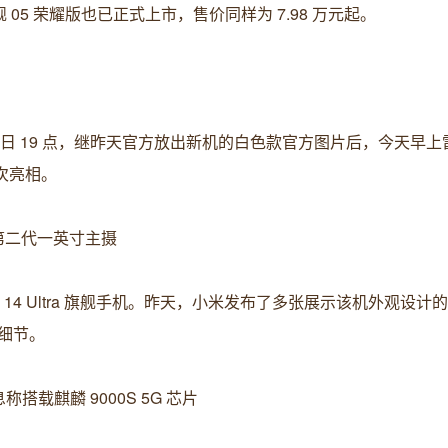
 05 荣耀版也已正式上市，售价同样为 7.98 万元起。
 月 22 日 19 点，继昨天官方放出新机的白色款官方图片后，今天早
首次亮相。
尼第二代一英寸主摄
米 14 Ultra 旗舰手机。昨天，小米发布了多张展示该机外观设计
细节。
息称搭载麒麟 9000S 5G 芯片