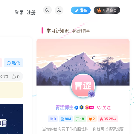
发布
开通会员
登录
注册
学习新知识
争做好青年
私信
70
0
青涩博主
关注
0
804
18
2
35.2W+
当你的信念强于你的胆怯时，你就可以将梦想变