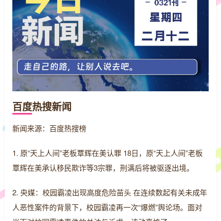
百度热搜新闻
新闻来源：百度热搜榜
1. 原“天上人间”老板覃辉在美认罪 18日，原“天上人间”老板
覃辉在美承认移民欺诈等3宗罪，刑满后将被驱逐出境。
2. 央媒：校园霸凌出现高度危险苗头 在连续数起有关未成年
人恶性案件的背景下，校园霸凌再一次“爆燃”舆论场。面对