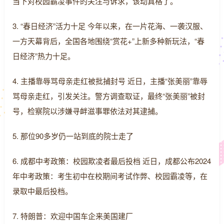
当下对校园霸凌事件的关注与诉求，该动真格了。
3. “春日经济”活力十足 今年以来，在一片花海、一袭汉服、
一方天幕背后，全国各地围绕“赏花+”上新多种新玩法，“春
日经济”热力十足。
4. 主播靠辱骂母亲走红被批捕封号 近日，主播“张美丽”靠辱
骂母亲走红，引发关注。警方调查取证，最终“张美丽”被封
号，检察院以涉嫌寻衅滋事罪依法对其逮捕。
5. 那位90多岁仍一站到底的院士走了
6. 成都中考政策：校园欺凌者最后投档 近日，成都公布2024
年中考政策：考生初中在校期间考试作弊、校园霸凌等，在
录取中最后投档。
7. 特朗普：欢迎中国车企来美国建厂