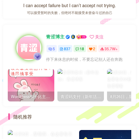
I can accept failure but I can’t accept not trying.
可以接受暂时的失败，但绝对不能接受未曾奋斗过的自己
青涩博主
关注
5
837
18
2
35.7W+
停下来休息的时候，不要忘记别人还在奔跑
WordPress和子比主题模板&网站美化方法教程-已更新到:23-01-8
青涩码支付（新年活动）
随机推荐