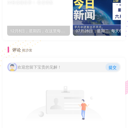
12月8日，星期四，在这里每天60秒读懂世界！
0
评论
抢沙发
欢迎您留下宝贵的见解！
提交