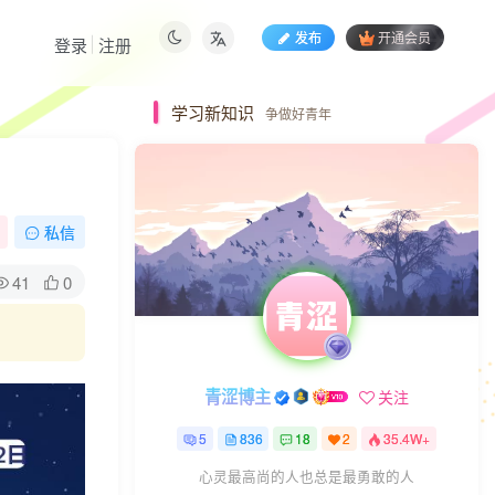
发布
开通会员
登录
注册
学习新知识
争做好青年
私信
41
0
青涩博主
关注
5
836
18
2
35.4W+
心灵最高尚的人也总是最勇敢的人