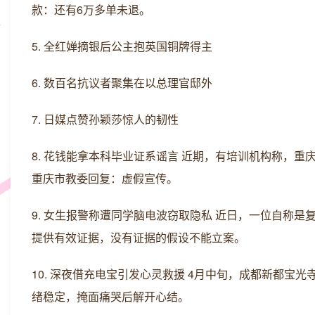
款：还有6万多单未退。
5. 全红婵摘银后公主抱英国铜牌得主
6. 数百名抗议者聚集在以总理官邸外
7. 日媒点赞孙颖莎惊人的韧性
8. 花钱能拿本科毕业证系谣言 近期，有培训机构称，
重庆市教委回复：虚假宣传。
9. 女生报警称遭同学脑电波窃取隐私 近日，一位自称
提供有效证据，没有证据的假设不能立案。
10. 深夜借充电宝引发心灵救援 4月中旬，成都新都
绪稳定，掩面痛哭后解开心结。