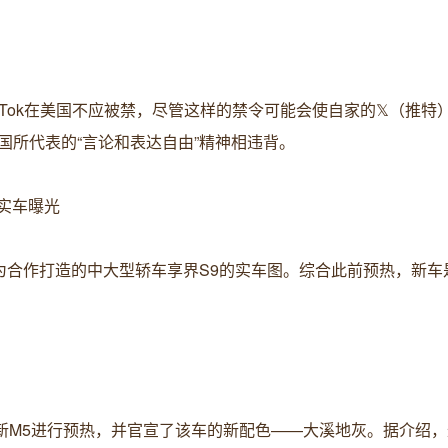
kTok在美国不应被禁，尽管这样的禁令可能会使自家的𝕏（推特
美国所代表的“言论和表达自由”精神相违背。
车实车曝光
北汽、华为合作打造的中大型轿车享界S9的实车图。综合此前预热，新
问界新M5进行预热，并官宣了该车的新配色——大溪地灰。据介绍