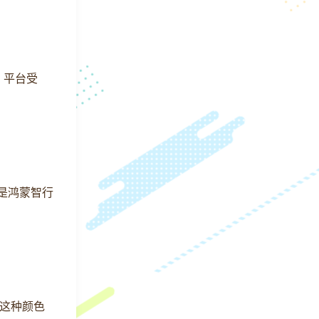
）平台受
车是鸿蒙智行
，这种颜色