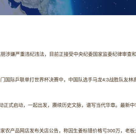
长高朋涉嫌严重违纪违法，目前正接受中央纪委国家监委纪律审查
4年澳门国际乒联单打世界杯决赛中，中国队选手马龙4:3战胜队友
宣传活动正式启动，一起出发，赓续历史文脉，谱写当代华章。最新
潍坊一家农产品网店发布关店公告，称因生姜标错价格亏300万，老