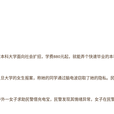
重庆本科大学面向社会扩招，学费880元起，就能弄个快速毕业的
是复旦大学的女生报案，称她的同学通过脑电波窃取了她的隐私。
宝光寺外一女子求助民警借充电宝，民警发现其情绪异常，女子在民