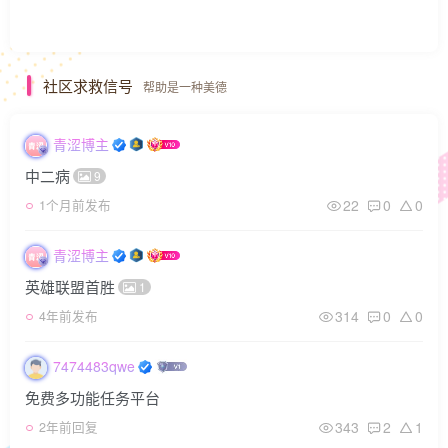
社区求救信号
帮助是一种美德
青涩博主
中二病
9
22
0
0
1个月前发布
青涩博主
英雄联盟首胜
1
314
0
0
4年前发布
7474483qwe
免费多功能任务平台
343
2
1
2年前回复