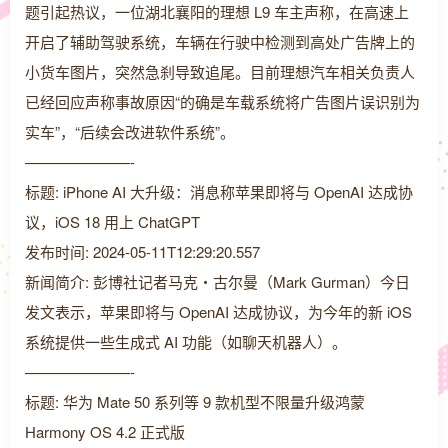
题引起热议，一位湖北襄阳的理想 L9 车主声称，在高速上
开启了辅助驾驶系统，车辆在行驶中检测到高处广告牌上的
小货车图片，突然急刹导致追尾。目前理想汽车相关负责人
已经回应声称事故原因“的确是车载系统将广告图片误识别为
实车”，“后续会改进软件系统”。
———————-
标题: iPhone AI 大升级：消息称苹果即将与 OpenAI 达成协
议，iOS 18 用上 ChatGPT
发布时间: 2024-05-11T12:29:20.557
新闻简介: 彭博社记者马克・古尔曼（Mark Gurman）今日
发文表示，苹果即将与 OpenAI 达成协议，为今年的新 iOS
系统提供一些生成式 AI 功能（如聊天机器人）。
———————-
标题: 华为 Mate 50 系列等 9 款机型不限量升级鸿蒙
Harmony OS 4.2 正式版