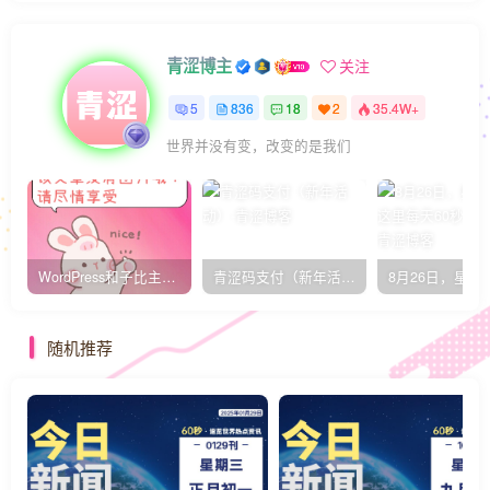
青涩博主
关注
5
836
18
2
35.4W+
世界并没有变，改变的是我们
WordPress和子比主题模板&网站美化方法教程-已更新到:23-01-8
青涩码支付（新年活动）
随机推荐