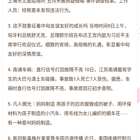
上海市文旅局询问“五月天被质疑假唱”事件调查结果。工作
人员：经核查未发现违法行为。
3. 这不就象征着中匈友谊友好的成长吗 当地时间9日上午，
匈牙利总统舒尤克、总理欧尔班在布达王宫内庭为习近平主
席举行欢迎仪式。细致的安排，高规格的礼遇，彰显着中匈
友好的深情厚谊。
4. 南通车祸：直行信号灯因故障不亮 10日，江苏南通载有学
生的大巴与渣土车碰撞，事故致1人死亡7人受伤。据悉，车
祸时直行信号灯因故障不亮，事故原因已初步查明。
5. 凡人微光｜妈妈制造 用孩子的旧衣服做成的被子、用环保
材料为孩子制造的小汽车、用毛线为女儿编织的婚车花······
有一种爱叫妈妈制造。
6. 新冠新毒株在美英等多国迅速传播 近日，美国疾病控制与