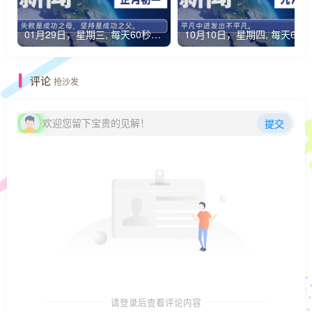
01月29日，星期三, 每天60秒读懂全世界！
1
评论
抢沙发
欢迎您留下宝贵的见解！
提交
请登录后查看评论内容