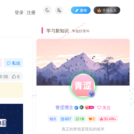
发布
开通会员
登录
注册
学习新知识
争做好青年
私信
35
0
青涩博主
关注
5
837
18
2
35.4W+
真正的梦就是现实的彼岸