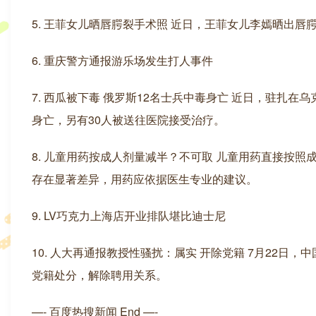
5. 王菲女儿晒唇腭裂手术照 近日，王菲女儿李嫣晒出
6. 重庆警方通报游乐场发生打人事件
7. 西瓜被下毒 俄罗斯12名士兵中毒身亡 近日，驻扎
身亡，另有30人被送往医院接受治疗。
8. 儿童用药按成人剂量减半？不可取 儿童用药直接按
存在显著差异，用药应依据医生专业的建议。
9. LV巧克力上海店开业排队堪比迪士尼
10. 人大再通报教授性骚扰：属实 开除党籍 7月22
党籍处分，解除聘用关系。
—- 百度热搜新闻 End —-