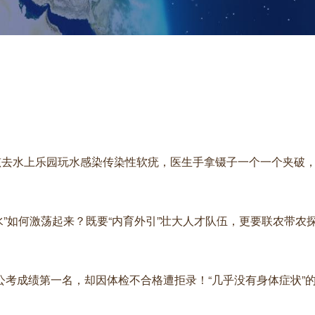
男孩去水上乐园玩水感染传染性软疣，医生手拿镊子一个一个夹破
头活水”如何激荡起来？既要“内育外引”壮大人才队伍，更要联农带农
年，公考成绩第一名，却因体检不合格遭拒录！“几乎没有身体症状”