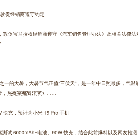
案，敦促经销商遵守约定
通，敦促宝马授权经销商遵守《汽车销售管理办法》及相关法律法
”
十四节气之一的大暑，大暑节气正值“三伏天”，是一年中日照最多，气
得҈字҈都҈冒汗҈了҈，……
 快充，预计为小米 15 Pro 手机
案测试 6000mAh±电池、90W 快充，结合此前爆料以及网友推