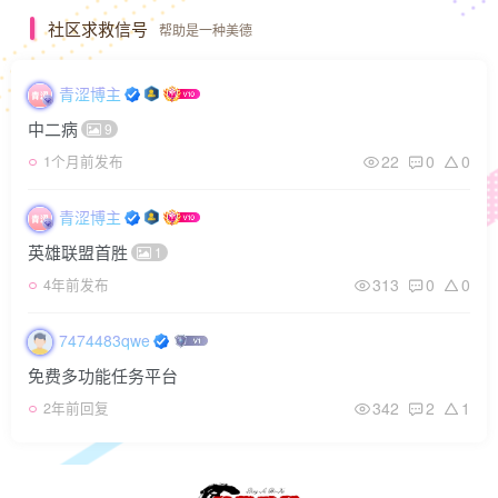
社区求救信号
帮助是一种美德
青涩博主
中二病
9
22
0
0
1个月前发布
青涩博主
英雄联盟首胜
1
313
0
0
4年前发布
7474483qwe
免费多功能任务平台
342
2
1
2年前回复