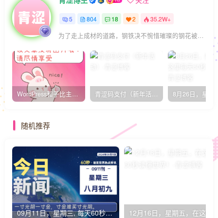
青涩博主
关注
5
804
18
2
35.2W+
为了走上成材的道路，钢铁决不惋惜璀璨的钢花被遗弃
WordPress和子比主题模板&网站美化方法教程-已更新到:23-01-8
青涩码支付（新年活动）
随机推荐
09月11日，星期三, 每天60秒读懂全世界！