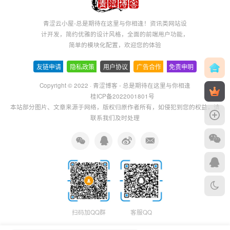
青涩云小屋-总是期待在这里与你相逢！资讯类网站设
计开发，简约优雅的设计风格，全面的前端用户功能，
简单的模块化配置，欢迎您的体验
友链申请
-
隐私政策
-
用户协议
-
广告合作
-
免责申明
Copyright © 2022 ·
青涩博客 - 总是期待在这里与你相逢
桂ICP备2022001801号
本站部分图片、文章来源于网络，版权归原作者所有，如侵犯到您的权益，请
联系我们及时处理
扫码加QQ群
客服QQ