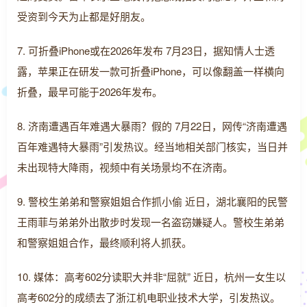
受资到今天为止都是好朋友。
7. 可折叠iPhone或在2026年发布 7月23日，据知情人士透
露，苹果正在研发一款可折叠iPhone，可以像翻盖一样横向
折叠，最早可能于2026年发布。
8. 济南遭遇百年难遇大暴雨？假的 7月22日，网传“济南遭遇
百年难遇特大暴雨”引发热议。经当地相关部门核实，当日并
未出现特大降雨，视频中有关场景均不在济南。
9. 警校生弟弟和警察姐姐合作抓小偷 近日，湖北襄阳的民警
王雨菲与弟弟外出散步时发现一名盗窃嫌疑人。警校生弟弟
和警察姐姐合作，最终顺利将人抓获。
10. 媒体：高考602分读职大并非“屈就” 近日，杭州一女生以
高考602分的成绩去了浙江机电职业技术大学，引发热议。