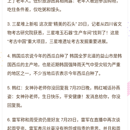
上了老年人。低价旅游团真相揭露：老年人被迫参加购物，
吃住条件差，仅吃粥和馒头。
3. 三星堆上新啦 这次是“精美的石头” 23日，记者从四川省文
物考古研究院获悉，三星堆玉石器“生产车间”找到了！这是
“考古中国”重大项目，三星堆遗址考古发掘重要进展。
4. 韩国瓜农说今年的西瓜白种了 韩国全罗北道的益山市是韩
国西瓜的主产地，也是近期韩国强降雨天气中受灾较为严重
的地区之一，不少当地瓜农表示今年西瓜白种了。
5. 韩红：女神孙老师你没回复我 7月23日晚，韩红喊话孙燕
姿：女神孙老师，生日快乐，平安健康！发消息给你，你没
回复我。
6. 雷军称和周受资仍是好友 7月23日，雷军在直播中再次谈
起周受资。雷军表示丝毫没有抱怨或指责的意思，并且和周