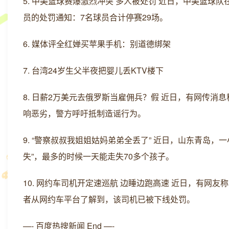
5. 中美篮球赛爆激烈冲突 多人被处罚 近日，中美篮
员的处罚通知：7名球员合计停赛29场。
6. 媒体评全红婵买苹果手机：别道德绑架
7. 台湾24岁生父半夜把婴儿丢KTV楼下
8. 日薪2万美元去俄罗斯当雇佣兵？假 近日，有网传消
响恶劣，警方呼吁抵制造谣行为。
9. “警察叔叔我姐姐姑妈弟弟全丢了” 近日，山东青岛
失”，最多的时候一天能走失70多个孩子。
10. 网约车司机开定速巡航 边睡边跑高速 近日，有网
者从网约车平台了解到，该司机已被下线处罚。
—- 百度热搜新闻 End —-