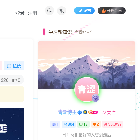
发布
开通会员
登录
注册
学习新知识
争做好青年
私信
326
0
青涩博主
关注
1
804
18
2
35.3W+
时间总把最好的人留到最后