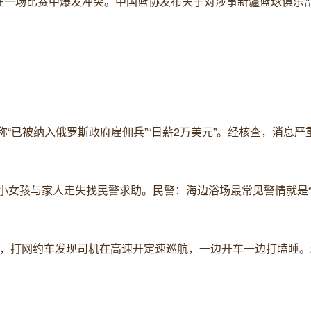
球队在一场比赛中爆发冲突。中国篮协发布关于对涉事新疆篮球俱乐
息称“已被纳入俄罗斯政府雇佣兵”“日薪2万美元”。经核查，消息严
，一小女孩与家人走失找民警求助。民警：海边浴场最常见警情就是
友称，打网约车发现司机在高速开定速巡航，一边开车一边打瞌睡。