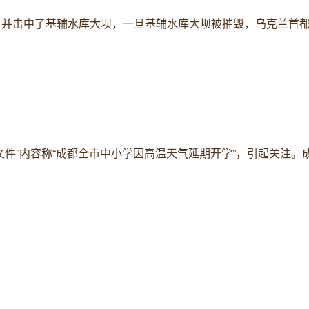
兰，并击中了基辅水库大坝，一旦基辅水库大坝被摧毁，乌克兰首
头文件”内容称“成都全市中小学因高温天气延期开学”，引起关注。