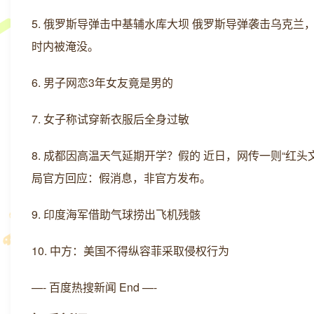
5. 俄罗斯导弹击中基辅水库大坝 俄罗斯导弹袭击乌克
时内被淹没。
6. 男子网恋3年女友竟是男的
7. 女子称试穿新衣服后全身过敏
8. 成都因高温天气延期开学？假的 近日，网传一则“红
局官方回应：假消息，非官方发布。
9. 印度海军借助气球捞出飞机残骸
10. 中方：美国不得纵容菲采取侵权行为
—- 百度热搜新闻 End —-