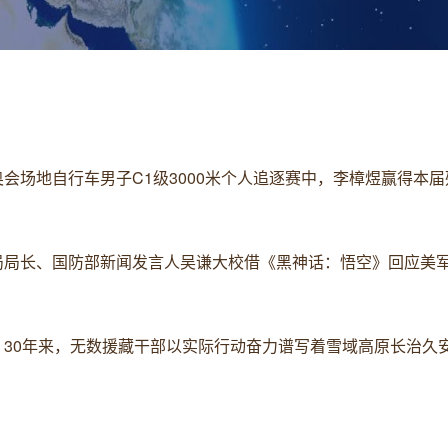
残奥会场地自行车男子C1级3000米个人追逐赛中，李樟煜赢得本
新闻局局长、国防部新闻发言人吴谦大校借《黑神话：悟空》回应美
海。30年来，无数援藏干部以实际行动奋力谱写着雪域高原长治久