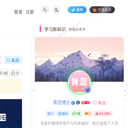
发布
开通会员
登录
注册
学习新知识
争做好青年
私信
48
0
青涩博主
关注
1
804
18
2
35.3W+
当我们懂得珍惜平凡的幸福时，就已经成了人生