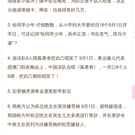
现很多小孩为了烟卡会去偷抢，为防止孩子误入歧途，决定
火烧成堆烟卡。网友：估值得有好几万。
3. 恰同学少年 仔细数数，从小学到大学要经历16个9月1日开
学日，可还记得“恰同学少年，风华正茂；书生意气，挥斥方
遒”？
4. 游泳队6人唱孤勇者把自己唱笑了 9月1日，奥运健儿代表
团澳门联欢晚会上，中国泳队合唱《孤勇者》，一开口6个人
6调，把自己都给唱笑了！
5. 彭昱畅李庚希金鹿奖影帝影后
6. 韩检方认为前总统文在寅涉嫌受贿 9月1日，据韩媒报道，
韩国检方对前总统文在寅女儿文多惠进行查抄，并在查抄令
中将文在寅列为涉嫌受贿的犯罪嫌疑人。