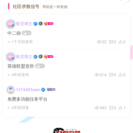
社区求救信号
帮助是一种美德
青涩博主
中二病
9
22
0
0
1个月前发布
青涩博主
英雄联盟首胜
1
314
0
0
4年前发布
7474483qwe
免费多功能任务平台
343
2
1
2年前回复