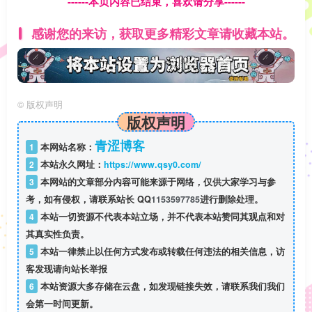
------本页内容已结束，喜欢请分享------
感谢您的来访，获取更多精彩文章请收藏本站。
©
版权声明
版权声明
青涩博客
1
本网站名称：
2
本站永久网址：
https://www.qsy0.com/
3
本网站的文章部分内容可能来源于网络，仅供大家学习与参
考，如有侵权，请联系站长 QQ
1153597785
进行删除处理。
4
本站一切资源不代表本站立场，并不代表本站赞同其观点和对
其真实性负责。
5
本站一律禁止以任何方式发布或转载任何违法的相关信息，访
客发现请向站长举报
6
本站资源大多存储在云盘，如发现链接失效，请联系我们我们
会第一时间更新。