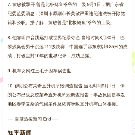
7. 黄敏被双开 曾是北极鲶鱼爷爷的上级 9月1日，据广东省
纪委监委消息：深圳市原副市长黄敏严重违纪违法被开除党
籍和公职。据了解，黄敏曾是“北极鲶鱼”爷爷的上级。
8. 他靠听声音跳远打破世界纪录夺金 当地时间8月30日，巴
黎残奥会男子跳远T11级决赛，中国选手邸东东以6.85米的成
绩，打破尘封10年的世界纪录，成功卫冕。
9. 机车女网红三毛子因车祸去世
10. 伊朗公布莱希直升机坠毁调查报告 当地时间9月1日，伊
朗公布已故总统莱希直升机坠毁调查报告：事故原因是事发
地区春季复杂的气候条件及浓雾导致直升机与山体相撞。
—- 百度热搜新闻 End —-
知乎新闻