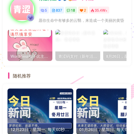
5
837
18
2
35.4W+
愿你生命中有够多的云翳，来造成一个美丽的黄昏
WordPress和子比主题模板&网站美化方法教程-已更新到:23-01-8
青涩码支付（新年活动）
随机推荐
12月23日，星期一, 每天60秒读懂全世界！
0