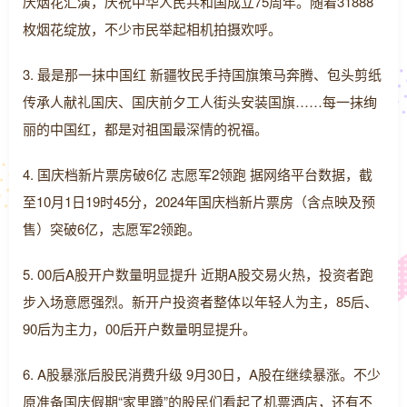
庆烟花汇演，庆祝中华人民共和国成立75周年。随着31888
枚烟花绽放，不少市民举起相机拍摄欢呼。
3. 最是那一抹中国红 新疆牧民手持国旗策马奔腾、包头剪纸
传承人献礼国庆、国庆前夕工人街头安装国旗……每一抹绚
丽的中国红，都是对祖国最深情的祝福。
4. 国庆档新片票房破6亿 志愿军2领跑 据网络平台数据，截
至10月1日19时45分，2024年国庆档新片票房（含点映及预
售）突破6亿，志愿军2领跑。
5. 00后A股开户数量明显提升 近期A股交易火热，投资者跑
步入场意愿强烈。新开户投资者整体以年轻人为主，85后、
90后为主力，00后开户数量明显提升。
6. A股暴涨后股民消费升级 9月30日，A股在继续暴涨。不少
原准备国庆假期“家里蹲”的股民们看起了机票酒店，还有不