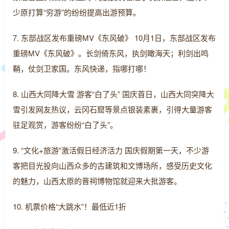
少原打算“穷游”的纷纷提高出游预算。
7. 东部战区发布重磅MV《东风破》 10月1日，东部战区发布
重磅MV《东风破》。长剑倚东风，执剑瞰海天；利剑出鸣
鞘，仗剑卫家国。东风快递，指哪打哪！
8. 山西大同降大雪 游客“白了头” 国庆首日，山西大同突降大
雪引发网友热议，云冈石窟等景点银装素裹，引得大量游客
驻足观赏，游客纷纷“白了头”。
9. “文化+旅游”激活假日经济活力 国庆假期第一天，不少游
客把目光投向山西众多的古建筑和文博场所，感受历史文化
的魅力，山西太原的晋祠博物馆就迎来大批游客。
10. 机票价格“大跳水”！最低近1折