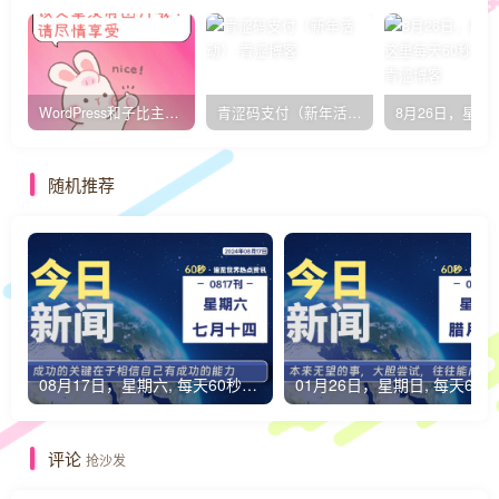
WordPress和子比主题模板&网站美化方法教程-已更新到:23-01-8
青涩码支付（新年活动）
随机推荐
08月17日，星期六, 每天60秒读懂全世界！
0
评论
抢沙发