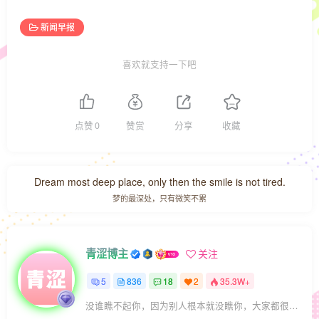
新闻早报
喜欢就支持一下吧
点赞
0
赞赏
分享
收藏
Dream most deep place, only then the smile is not tired.
梦的最深处，只有微笑不累
青涩博主
关注
5
836
18
2
35.3W+
没谁瞧不起你，因为别人根本就没瞧你，大家都很忙的