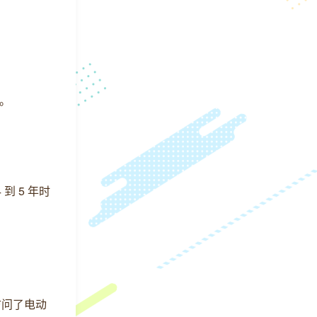
晓。
 5 年时
访问了电动