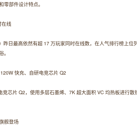
和零部件设计特点。
时在线
空》昨日最高依然有超 17 万玩家同时在线数，在人气排行榜上位列
俗。
+ 120W 快充、自研电竞芯片 Q2
 自研电竞芯片 Q2，使用多层石墨烯、7K 超大面积 VC 均热板进行
首款旗舰登场