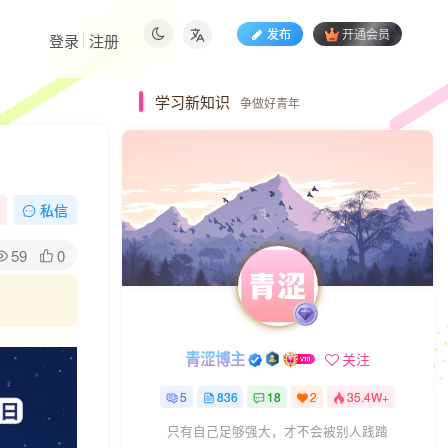
发布
开通会员
登录
注册
学习新知识
争做好青年
私信
59
0
青涩博主
关注
5
836
18
2
35.4W+
只有自己足够强大，才不会被别人践踏