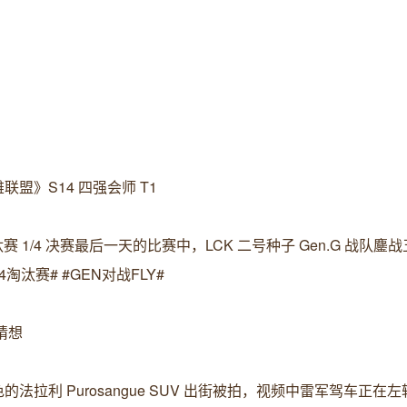
雄联盟》S14 四强会师 T1
 1/4 决赛最后一天的比赛中，LCK 二号种子 Gen.G 战队鏖
14淘汰赛# #GEN对战FLY#
猜想
拉利 Purosangue SUV 出街被拍，视频中雷军驾车正在