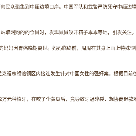
批缅甸民众聚集到中缅边境口岸。中国军队和武警严防死守中缅边
快递站取网购的的仓鼠时，发现鼠鼠咬开箱子乖乖等她，引发关注
周周的妈妈因胃癌晚期离世。妈妈临终前，周周在其身上画上特殊“刺
驻法兰克福总领馆领区内接连发生针对中国女性的强奸案。根据目前
费3.2万元种植牙，在咬了个黄瓜后，竟导致牙冠碎裂，想协商退款