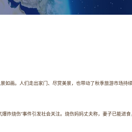
、风景如画。人们走出家门、尽赏美景，也带动了秋季旅游市场持
遇煤气爆炸烧伤”事件引发社会关注。烧伤妈妈丈夫称，妻子已能进