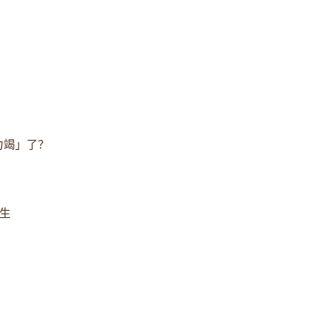
力竭」了？
今生