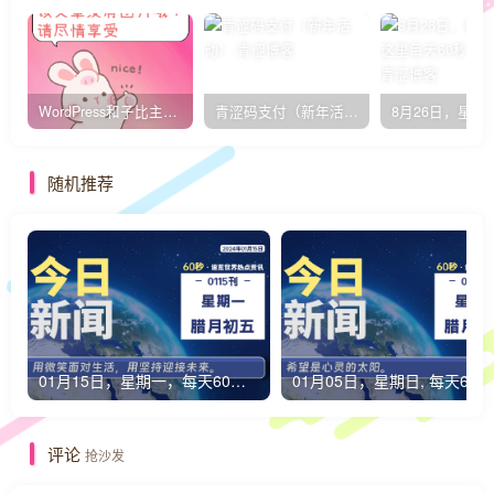
WordPress和子比主题模板&网站美化方法教程-已更新到:23-01-8
青涩码支付（新年活动）
随机推荐
01月15日，星期一，每天60秒读懂全世界！
0
评论
抢沙发