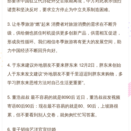
部要求中国驻立代办处外交官限期离境，中方对此表示强烈
谴责和坚决反对，要求立方停止为中立关系制造困难。
3. 让冬季旅游“燃”起来 消费者对旅游消费的需求在不断升
级，供给侧也抓住时机提供更多创新产品，供需相互促进，
形成良性循环。我们相信冬季旅游将有更大的发展空间，助
力中国经济不断回升向好。
4. 于东来建议外地朋友不要来胖东来 12月2日，胖东来创始
人于东来发文建议“外地朋友不要千里迢迢到胖东来购物，多
学习胖东来思维方法对自己生活更重要”。
5. 董浩叔叔 最不容易的就是8090后 近日，董浩叔叔发视频
寄语80后90后：现在最不容易的就是80、90后，上坡路很
累，但不要看到别人交卷，就匆匆忙忙写答案。
6. 黄子韬徐艺洋官宣结婚