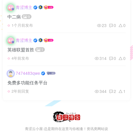
青涩博主
中二病
9
23
0
0
1个月前发布
青涩博主
英雄联盟首胜
1
314
0
0
4年前发布
7474483qwe
免费多功能任务平台
344
2
1
2年前回复
青涩云小屋-总是期待在这里与你相逢！资讯类网站设