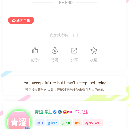
THE END
新闻早报
喜欢就支持一下吧
点赞
0
赞赏
分享
收藏
I can accept failure but I can’t accept not trying.
可以接受暂时的失败，但绝对不能接受未曾奋斗过的自己
青涩博主
关注
0
837
18
2
35.6W+