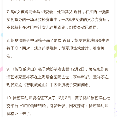
7. 6岁女孩跑完全马 组委会：处罚其父 近日，在江西上饶婺
源县举办的一场马拉松赛事中，一名6岁女孩的父亲弃赛后，
不顾裁判多次阻拦让女儿违规蹭跑，组委会称已处罚。
8. 胡夏演唱会中途裤子崩了两次 近日，胡夏在其演唱会中途
裤子崩了两次，观众起哄脱掉，胡夏现场求放过，引发关
注。
9. 《智取威虎山》杨子荣扮演者去世 12月2日，著名京剧表
演艺术家童祥苓在上海瑞金医院去世，享年89岁。童祥苓在
现代京剧《智取威虎山》中因饰演杨子荣而闻名。
10. 徐艺洋幼师资格证下来了 12月2日，黄子韬和徐艺洋在社
交平台上官宣领证结婚，引发热议。网友辣评：徐艺洋幼师
资格证下来了。