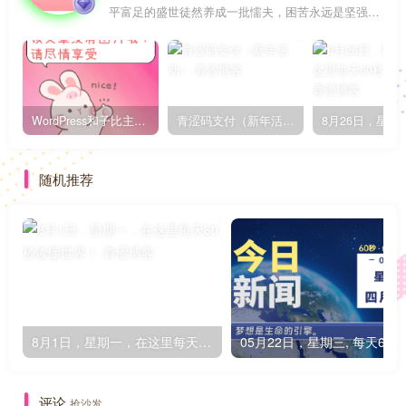
平富足的盛世徒然养成一批懦夫，困苦永远是坚强之母
WordPress和子比主题模板&网站美化方法教程-已更新到:23-01-8
青涩码支付（新年活动）
随机推荐
8月1日，星期一，在这里每天60秒读懂世界！
0
评论
抢沙发