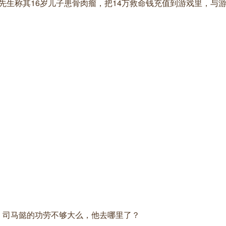
县李先生称其16岁儿子患骨肉瘤，把14万救命钱充值到游戏里，与
，司马懿的功劳不够大么，他去哪里了？