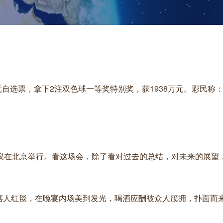
借20元自选票，拿下2注双色球一等奖特别奖，获1938万元。彩民称
工作会议在北京举行。看这场会，除了看对过去的总结，对未来的展望
亮相嘉人红毯，在晚宴内场美到发光，喝酒应酬被众人簇拥，扑面而