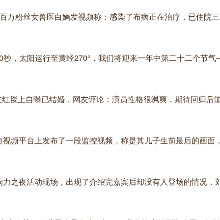
夏固原百万粉丝女兽医白婳发视频称：感染了布病正在治疗，已住院
20分20秒，太阳运行至黄经270°，我们将迎来一年中第二十二个节
余男在红毯上自曝已结婚，网友评论：演员性格很飒爽，期待回归后
亲在短视频平台上发布了一段监控视频，称是其儿子生前最后的画面
性影响力之夜活动现场，出现了介绍完嘉宾后却没有人登场的情况，