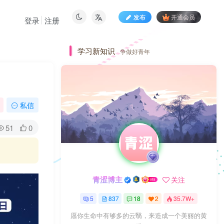
发布
开通会员
登录
注册
学习新知识
争做好青年
私信
51
0
青涩博主
关注
5
837
18
2
35.7W+
愿你生命中有够多的云翳，来造成一个美丽的黄