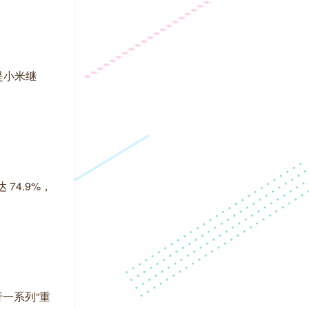
是小米继
74.9%，
进行一系列“重