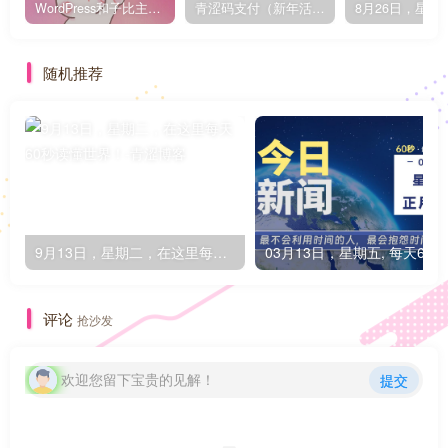
WordPress和子比主题模板&网站美化方法教程-已更新到:23-01-8
青涩码支付（新年活动）
随机推荐
9月13日，星期二，在这里每天60秒读懂世界！
0
评论
抢沙发
欢迎您留下宝贵的见解！
提交