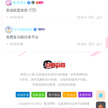
青涩博主
英雄联盟首胜
1
314
0
0
4年前发布
7474483qwe
免费多功能任务平台
344
2
1
2年前回复
青涩云小屋-总是期待在这里与你相逢！资讯类网站设
计开发，简约优雅的设计风格，全面的前端用户功能，
简单的模块化配置，欢迎您的体验
友链申请
-
隐私政策
-
用户协议
-
广告合作
-
免责申明
Copyright © 2022 ·
青涩博客 - 总是期待在这里与你相逢