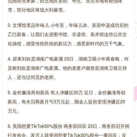
范围雨雪来袭，西北地区东部、华北、东北等地有较强降
雪，部分地区将现大到暴雪。
3. 文博馆里品年味儿 小年至，年味儿浓。喜迎申遗成功后的
乙巳新春，让我们走进图书馆、非遗馆、美术馆这些公共文
化场馆，感受传统民俗的新活力，感受新时代的万千气象。
4. 原来刘欢是湖南广电家属 23日，湖南卫视小年夜春晚，何
炅称刘欢是湖南广电家属。他的老婆卢璐曾是湖南卫视主持
人，还当过何炅的老师。
5. 金价飙涨再创新高 有人净赚近20万 近日，金价飙涨再创
新高，有水贝商家月亏3万元起，囤金人提前变现净赚近20
万元。
6. 美国想要TikTok50%股份 商务部回应 23日，商务部召开例
行发布会。发言人就美国想要TikTok50%股份一事回应：反