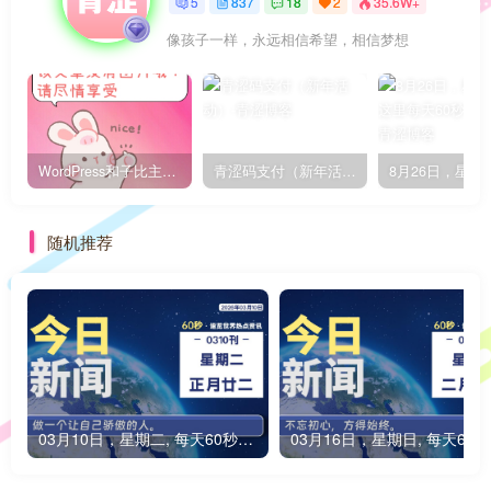
5
837
18
2
35.6W+
像孩子一样，永远相信希望，相信梦想
WordPress和子比主题模板&网站美化方法教程-已更新到:23-01-8
青涩码支付（新年活动）
随机推荐
03月10日，星期二, 每天60秒读懂全世界！
0