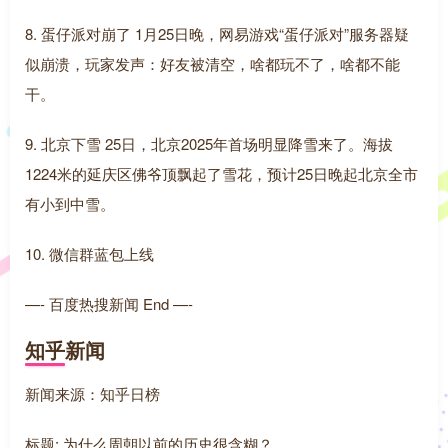
8. 蛋仔派对崩了 1月25日晚，网易游戏“蛋仔派对”服务器疑
似崩溃，玩家发声：好友被清空，啥都玩不了，啥都不能
干。
9. 北京下雪 25日，北京2025年首场明显降雪来了。海拔
1224米的延庆区佛爷顶飘起了雪花，预计25日晚起北京全市
有小到中雪。
10. 微信群蓝包上线
—- 百度热搜新闻 End —-
知乎新闻
新闻来源：知乎日榜
标题: 为什么周朝以前的历史很含糊？