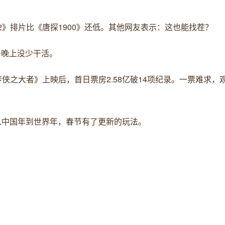
吒2》排片比《唐探1900》还低。其他网友表示：这也能找茬？
子晚上没少干活。
传侠之大者》上映后，首日票房2.58亿破14项纪录。一票难求，
年”，从中国年到世界年，春节有了更新的玩法。