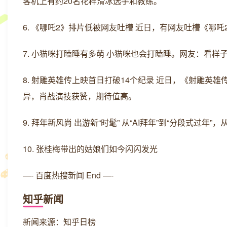
客机上有约20名花样滑冰选手和教练。
6. 《哪吒2》排片低被网友吐槽 近日，有网友吐槽《哪
7. 小猫咪打瞌睡有多萌 小猫咪也会打瞌睡。网友：看样
8. 射雕英雄传上映首日打破14个纪录 近日，《射雕英雄
异，肖战演技获赞，期待值高。
9. 拜年新风尚 出游新“时髦” 从“AI拜年”到“分段式过
10. 张桂梅带出的姑娘们如今闪闪发光
—- 百度热搜新闻 End —-
知乎新闻
新闻来源：知乎日榜