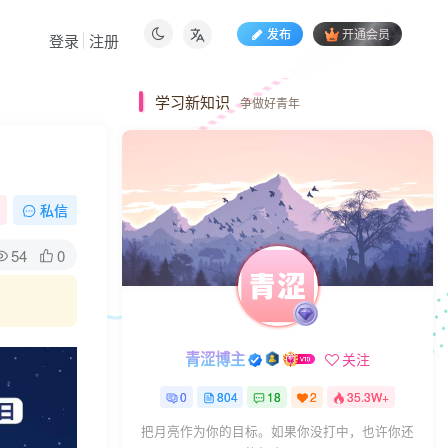
发布
开通会员
登录
注册
学习新知识
争做好青年
私信
54
0
青涩博主
关注
0
804
18
2
35.3W+
把月亮作为你的目标。如果你没打中，也许你还