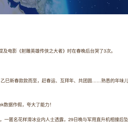
，在提及电影《射雕英雄传侠之大者》时在春晚后台哭了3次。
。当乙巳新春款款而至，赶春运、互拜年、共团圆……熟悉的年味
Seek数据作假，夸大了能力！
30日，一匿名花样滑冰业内人士透露，29日晚与军用直升机相撞后