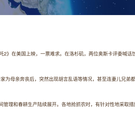
《哪吒2》在美国上映，一票难求。在洛杉矶，两位奥斯卡评委喊话
回老家为母亲奔丧后，突然出现胡言乱语等情况，甚至连妻儿兄弟
春季田间管理和春耕生产陆续展开。各地抢抓农时，有针对性地采取