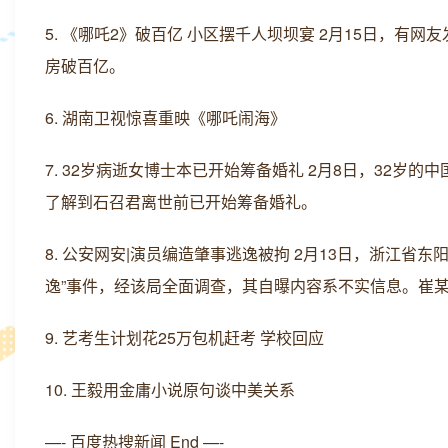
5. 《哪吒2》破百亿 小区摆千人坝坝宴 2月15日，
房破百亿。
6. 湖南卫视惊喜重映《哪吒闹海》
7. 32岁病逝女博士本已开始筹备婚礼 2月8日，32岁
了解到石召君离世前已开始筹备婚礼。
8. 公安网安|演员编造肇事逃逸被拘 2月13日，浙江
逸”事件，经该局全面调查，其自曝内容系不实信息。崔
9. 艺考生计划花25万包机赶考 学校回应
10. 王毅用金庸小说原句谈中美关系
—- 百度热搜新闻 End —-