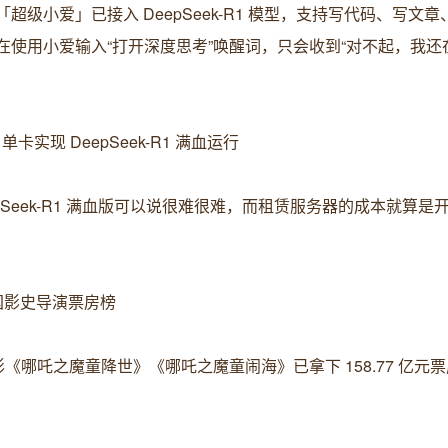
「超级小爱」已接入 DeepSeek-R1 模型，支持写代码、写文
在使用小爱输入“打开深度思考”唤醒词，只会收到“对不起，我还
卡实现 DeepSeek-R1 满血运行
pSeek-R1 满血版可以说很难很难，而租赁服务器的成本就算是
中国影史导演票房榜
《哪吒之魔童降世》《哪吒之魔童闹海》已拿下 158.77 亿元