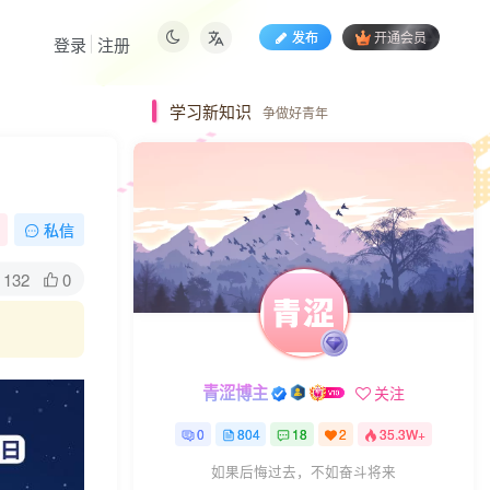
发布
开通会员
登录
注册
学习新知识
争做好青年
私信
132
0
青涩博主
关注
0
804
18
2
35.3W+
如果后悔过去，不如奋斗将来