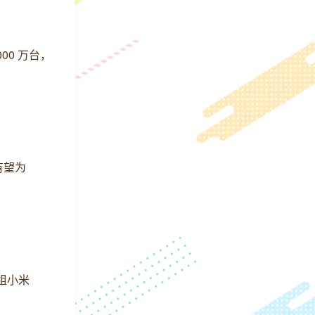
000 万台，
有望为
一组小米