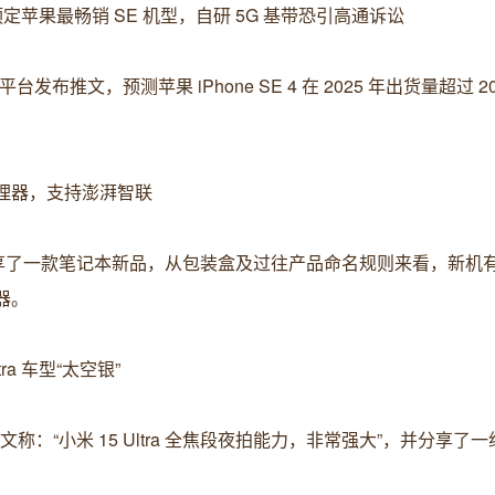
万台：预定苹果最畅销 SE 机型，自研 5G 基带恐引高通诉讼
发布推文，预测苹果 iPhone SE 4 在 2025 年出货量超过 2
 5 处理器，支持澎湃智联
分享了一款笔记本新品，从包装盒及过往产品命名规则来看，新机
理器。
tra 车型“太空银”
称：“小米 15 Ultra 全焦段夜拍能力，非常强大”，并分享了