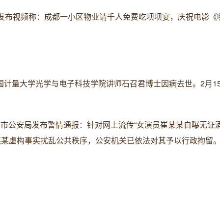
有网友发布视频称：成都一小区物业请千人免费吃坝坝宴，庆祝电影《
的中国计量大学光学与电子科技学院讲师石召君博士因病去世。2月1
省东阳市公安局发布警情通报：针对网上流传“女演员崔某某自曝无证
某某虚构事实扰乱公共秩序，公安机关已依法对其予以行政拘留