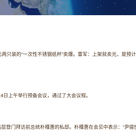
29元两只装的“一次性不锈钢纸杯”卖爆。雷军：上架就卖光，是预
会议4日上午举行预备会议，通过了大会议程。
党高层登门拜访前总统朴槿惠的私邸。朴槿惠在会见中表示：“尹锡