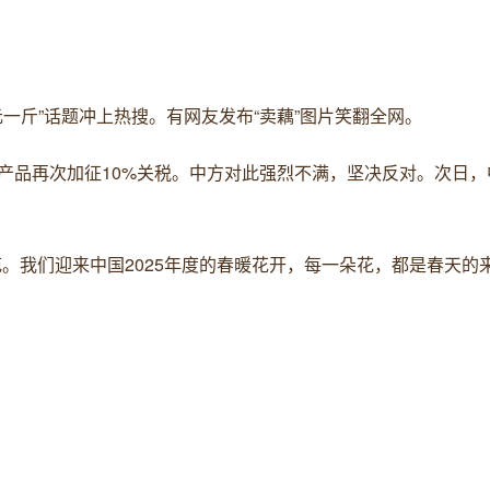
3.5元一斤”话题冲上热搜。有网友发布“卖藕”图片笑翻全网。
输美产品再次加征10%关税。中方对此强烈不满，坚决反对。次日
花。我们迎来中国2025年度的春暖花开，每一朵花，都是春天的