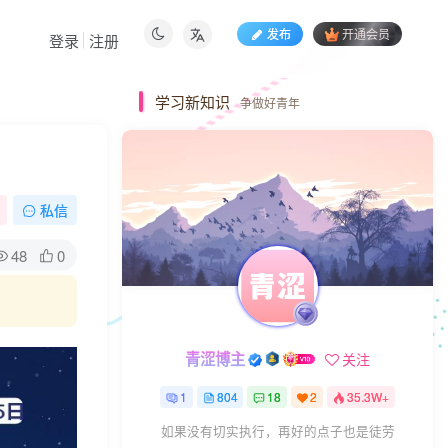
发布
开通会员
登录
注册
学习新知识
争做好青年
私信
48
0
青涩博主
关注
1
804
18
2
35.3W+
如果没有切实执行，再好的点子也是徒劳