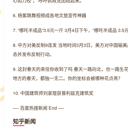
心如刀绞”， 呼吁执政党团结起来。
6. 杨紫跳舞视频成各地文旅宣传神器
7. “哪吒半成品”3.5元一斤 3月4日下午，“哪吒半成品 
8. 中方对美反制9连发 当地时间3月3日，美方对中国
态并发布反制行动。
9. 这封春天的来信你收到了吗 春天一路向北，也一路生
地方的春天，都独一无二。你的坐标会被哪种花点亮？
10. 中国建筑师刘家琨获普利兹克建筑奖
—- 百度热搜新闻 End —-
知乎新闻