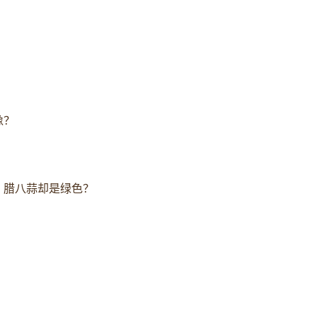
像？
，腊八蒜却是绿色？