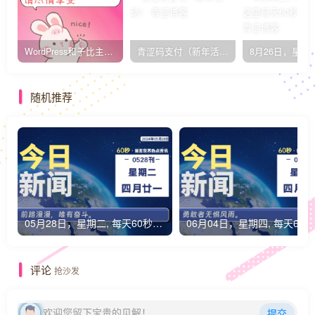
WordPress和子比主题模板&网站美化方法教程-已更新到:23-01-8
青涩码支付（新年活动）
随机推荐
05月28日，星期二, 每天60秒读懂全世界！
0
评论
抢沙发
欢迎您留下宝贵的见解！
提交