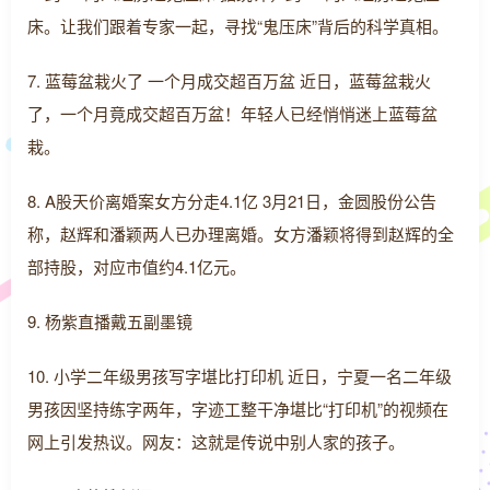
床。让我们跟着专家一起，寻找“鬼压床”背后的科学真相。
7. 蓝莓盆栽火了 一个月成交超百万盆 近日，蓝莓盆栽火
了，一个月竟成交超百万盆！年轻人已经悄悄迷上蓝莓盆
栽。
8. A股天价离婚案女方分走4.1亿 3月21日，金圆股份公告
称，赵辉和潘颖两人已办理离婚。女方潘颖将得到赵辉的全
部持股，对应市值约4.1亿元。
9. 杨紫直播戴五副墨镜
10. 小学二年级男孩写字堪比打印机 近日，宁夏一名二年级
男孩因坚持练字两年，字迹工整干净堪比“打印机”的视频在
网上引发热议。网友：这就是传说中别人家的孩子。