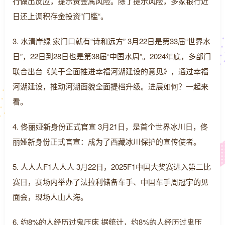
行做出反应，提示贵金属风险。除了提示风险，多家银行近
日还上调积存金投资”门槛“。
3. 水清岸绿 家门口就有“诗和远方” 3月22日是第33届“世界水
日”，22日到28日也是第38届“中国水周”。2024年底，多部门
联合出台《关于全面推进幸福河湖建设的意见》，通过幸福
河湖建设，推动河湖面貌全面提档升级。进展如何？一起来
看。
4. 佟丽娅新身份正式官宣 3月21日，是首个世界冰川日，佟
丽娅新身份正式官宣：成为了西藏冰川保护的宣传使者。
5. 人人人F1人人人 3月22日，2025F1中国大奖赛进入第二比
赛日，赛场内举办了法拉利储备车手、中国车手周冠宇的见
面会，现场人山人海。
6. 约8%的人经历过鬼压床 据统计，约8%的人经历过鬼压