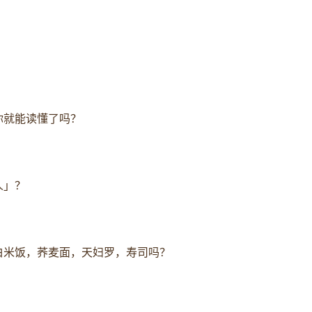
你就能读懂了吗？
人」？
白米饭，荞麦面，天妇罗，寿司吗？