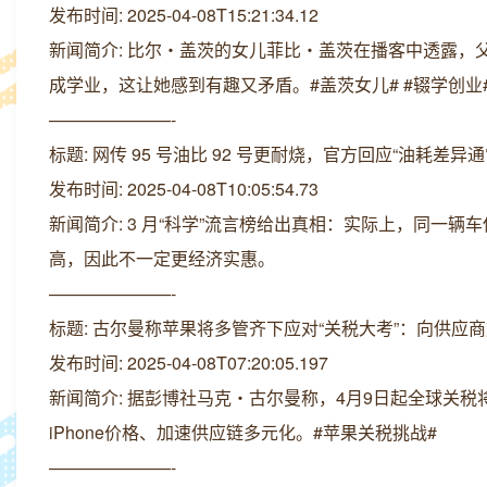
发布时间: 2025-04-08T15:21:34.12
新闻简介: 比尔・盖茨的女儿菲比・盖茨在播客中透露
成学业，这让她感到有趣又矛盾。#盖茨女儿# #辍学创业
———————-
标题: 网传 95 号油比 92 号更耐烧，官方回应“油耗差异
发布时间: 2025-04-08T10:05:54.73
新闻简介: 3 月“科学”流言榜给出真相：实际上，同
高，因此不一定更经济实惠。
———————-
标题: 古尔曼称苹果将多管齐下应对“关税大考”：向供应
发布时间: 2025-04-08T07:20:05.197
新闻简介: 据彭博社马克・古尔曼称，4月9日起全球关税
iPhone价格、加速供应链多元化。#苹果关税挑战#
———————-