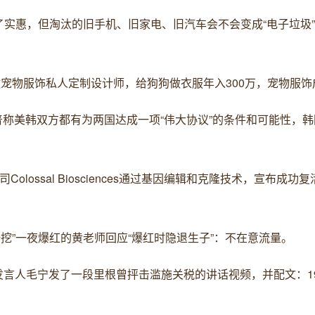
姓得了实惠，但淘汰的旧手机、旧家电、旧汽车会不会变成“电子垃圾
女生做宠物服饰私人定制设计师，给狗狗做衣服年入300万，宠物服
朗普称美韩双方都有为两国达成一项“伟大协议”的条件和可能性，
olossal Biosciences通过基因编辑和克隆技术，宣布成功复活
挖呀挖”一夜爆红的黄老师回应“爆红时隐退生子”：不在意流量。
外交部发言人毛宁发了一段里根曾抨击滥施关税的讲话视频，并配文：1