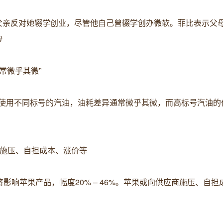
，父亲反对她辍学创业，尽管他自己曾辍学创办微软。菲比表示父
#
通常微乎其微”
一辆车使用不同标号的汽油，油耗差异通常微乎其微，而高标号汽油
商施压、自担成本、涨价等
将影响苹果产品，幅度20% – 46%。苹果或向供应商施压、自担