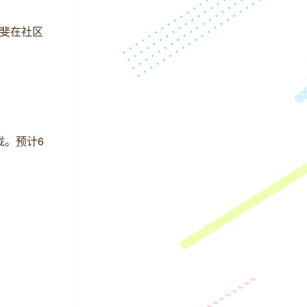
沈斐在社区
拢。预计6