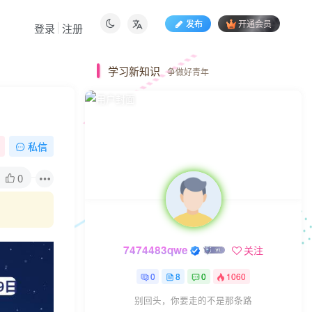
发布
开通会员
登录
注册
学习新知识
争做好青年
私信
0
7474483qwe
关注
0
8
0
1060
别回头，你要走的不是那条路