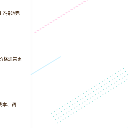
母坚持她完
的价格通常更
成本、调