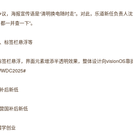
争议，海报宣传语是“清明换电随时走”。对此，乐道新任负责人
都一并查一下”。
圆润、标签栏悬浮等
标签栏悬浮，界面元素增添半透明效果，整体设计向visionOS靠
DC2025#
营国补后新低
东自营国补后新低
辍学创业