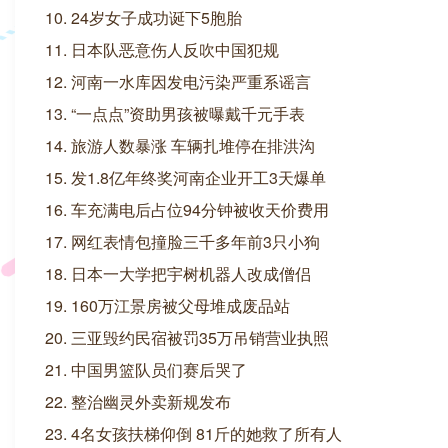
10. 24岁女子成功诞下5胞胎
11. 日本队恶意伤人反吹中国犯规
12. 河南一水库因发电污染严重系谣言
13. “一点点”资助男孩被曝戴千元手表
14. 旅游人数暴涨 车辆扎堆停在排洪沟
15. 发1.8亿年终奖河南企业开工3天爆单
16. 车充满电后占位94分钟被收天价费用
17. 网红表情包撞脸三千多年前3只小狗
18. 日本一大学把宇树机器人改成僧侣
19. 160万江景房被父母堆成废品站
20. 三亚毁约民宿被罚35万吊销营业执照
21. 中国男篮队员们赛后哭了
22. 整治幽灵外卖新规发布
23. 4名女孩扶梯仰倒 81斤的她救了所有人