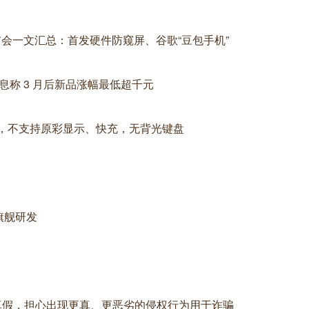
ra 系列新品发布会一文汇总：首发硬件防窥屏、谷歌“豆包手机”
消息称 3 月后新品涨幅最低超千元
GB 内存，不支持原彩显示、快充，无背光键盘
旗舰研发
分不清真假，担心出现更真、更恶劣的侵权行为用于诈骗