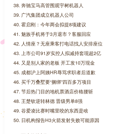
38. 奔驰宝马高管围观宇树机器人
39. 广汽集团成立机器人公司
40. 霍启刚：今年两会拟提8项建议
41. 魅族手机将于3月退市？客服回应
42. 人情座？无座乘客打电话找人安排座位
43. 上市公司91岁实控人拟减持套现超2亿
44. 又是别人家的老板 开工发10万现金
45. 成都沪上阿姨HR辱骂求职者后道歉
46. 买千万叠墅要“捆绑”四百多万项目
47. 节后热门目的地机票酒店价格腰斩
48. 王楚钦逆转林德 晋级男单8强
49. 谷爱凌比赛时嘴里咬的东西是啥
50. 日机构报告H3火箭发射失败可能原因