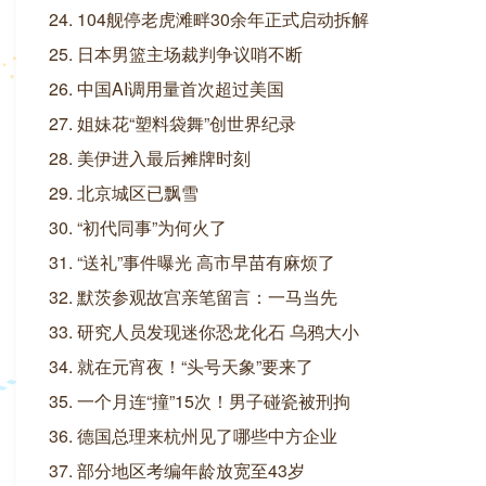
24. 104舰停老虎滩畔30余年正式启动拆解
25. 日本男篮主场裁判争议哨不断
26. 中国AI调用量首次超过美国
27. 姐妹花“塑料袋舞”创世界纪录
28. 美伊进入最后摊牌时刻
29. 北京城区已飘雪
30. “初代同事”为何火了
31. “送礼”事件曝光 高市早苗有麻烦了
32. 默茨参观故宫亲笔留言：一马当先
33. 研究人员发现迷你恐龙化石 乌鸦大小
34. 就在元宵夜！“头号天象”要来了
35. 一个月连“撞”15次！男子碰瓷被刑拘
36. 德国总理来杭州见了哪些中方企业
37. 部分地区考编年龄放宽至43岁