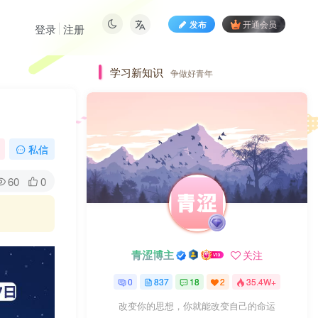
发布
开通会员
登录
注册
学习新知识
争做好青年
私信
60
0
青涩博主
关注
0
837
18
2
35.4W+
改变你的思想，你就能改变自己的命运