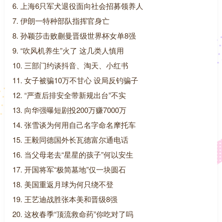
6. 上海6只军犬退役面向社会招募领养人
7. 伊朗一特种部队指挥官身亡
8. 孙颖莎击败蒯曼晋级世界杯女单8强
9. “吹风机养生”火了 这几类人慎用
10. 三部门约谈抖音、淘天、小红书
11. 女子被骗10万不甘心 设局反钓骗子
12. “严查后排安全带新规出台”不实
13. 向华强曝短剧投200万赚7000万
14. 张雪谈为何用自己名字命名摩托车
15. 王毅同德国外长瓦德富尔通电话
16. 当父母老去“星星的孩子”何以安生
17. 开国将军“极简墓地”仅一块圆石
18. 美国重返月球为何只绕不登
19. 王艺迪战胜张本美和晋级8强
20. 这枚春季“顶流救命药”你吃对了吗