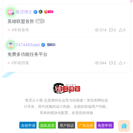
青涩博主
英雄联盟首胜
1
314
0
0
4年前发布
7474483qwe
免费多功能任务平台
344
2
1
2年前回复
青涩云小屋-总是期待在这里与你相逢！资讯类网站设
计开发，简约优雅的设计风格，全面的前端用户功能，
简单的模块化配置，欢迎您的体验
友链申请
-
隐私政策
-
用户协议
-
广告合作
-
免责申明