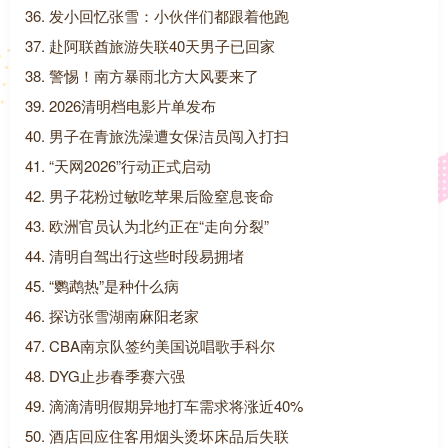
36. 发小回忆张雪：小伙伴们都跟着他跑
37. 赴阿联酋旅游失联40天男子已回家
38. 警惕！南方暴雨北方大风要来了
39. 2026清明档电影片单发布
40. 男子在青旅洗澡遭女保洁员闯入打扫
41. “天网2026”行动正式启动
42. 男子花粉过敏吃苹果后险窒息丧命
43. 欧洲官员认为北约正在“走向分裂”
44. 清明自驾出行这些时段易拥堵
45. “鹦鹉热”是种什么病
46. 探访张雪湖南麻阳老家
47. CBA南京队签约美国说唱歌手科尔
48. DYG止步春季赛六强
49. 滴滴清明假期异地打车需求将涨近40%
50. 酒店回应住客用烟头烫坏床品后失联