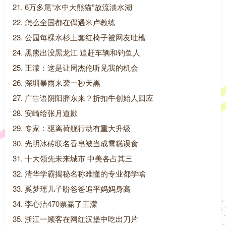
21. 6万多尾“水中大熊猫”放流淡水湖
22. 怎么全国都在偶遇米卢教练
23. 公园每棵水杉上套红椅子被网友吐槽
24. 黑熊出没黑龙江 追赶车辆和钓鱼人
25. 王濛：这是让周杰伦听见我的机会
26. 深圳暴雨来袭一秒天黑
27. 广告语阴阳胖东来？折扣牛创始人回应
28. 安崎给张月道歉
29. 专家：驱离荷舰行动有重大升级
30. 光明冰砖联名香皂被当成雪糕误食
31. 十大领先未来城市 中美各占其三
32. 清华学霸揭秘名称难懂的专业都学啥
33. 奚梦瑶儿子盼爸爸追平妈妈身高
34. 李心洁470票赢了王濛
35. 浙江一顾客在网红汉堡中吃出刀片