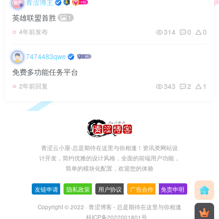
青涩博主
英雄联盟首胜
1
314
0
0
4年前发布
7474483qwe
免费多功能任务平台
343
2
1
2年前回复
青涩云小屋-总是期待在这里与你相逢！资讯类网站设
计开发，简约优雅的设计风格，全面的前端用户功能，
简单的模块化配置，欢迎您的体验
友链申请
-
隐私政策
-
用户协议
-
广告合作
-
免责申明
Copyright © 2022 ·
青涩博客 - 总是期待在这里与你相逢
桂ICP备2022001801号