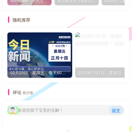
WordPress和子比主题模板&网站美化方法教程-已更新到:23-01-8
青涩码支付（新年活动）
随机推荐
02月23日，星期五，每天60秒读懂全世界！
2023年1月1日，星期日，在这里
评论
抢沙发
欢迎您留下宝贵的见解！
提交