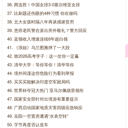
36. 两连胜！中国女排3-0塞尔维亚女排
37. 比刷题还伤眼的4种习惯 你在做吗
38. 北大女孩时隔八年再谈感谢贫穷
39. 患癌老民警在派出所外敬礼？警方回应
40. 蓝领收入增速连续6年超白领
41. 《浪姐》乌兰图雅摔了一大跤
42. 致2026高考学子：这一仗你一定赢
43. 清华大学：等你等你！清华等你
44. 境外间谍这些危险行为看到举报
45. 买买买能解决印度空军困局吗
46. 世界杯夺冠大热门 亚马尔佩德里领衔
47. 国家安全部针对出境游有重要提示
48. 广西启动国家地质灾害四级应急响应
49. 岳阳一空置房遭遇“水表空转”
50. 字节再度否认造车