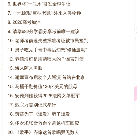
6. 世界杯“一瓶水”引发全球争议
7. 一地惊现“巨型老鼠”:外来入侵物种
8. 2026高考加油
9. 清华682分学霸分享考前唯一建议
10. 老师考前遗失整摞准考证被市民捡到
11. 男子吃见手青中毒后幻想“修仙渡劫”
12. 养殖海鲜是用药喂大的？谣言别信
13. 海来阿木黑脸
14. 谢娜宣布启动个人巡演 首站在北京
15. 马桶干翻价值130亿美元的航母
16. 安德列娃获得2026法网女单冠军
17. 魏宗万告别仪式举行
18. 萧蔷为了《短发》剪了短发
19. 多次求张雪救命？凯越机车回应
20. 《歌手》齐豫这首歌唱哭无数人