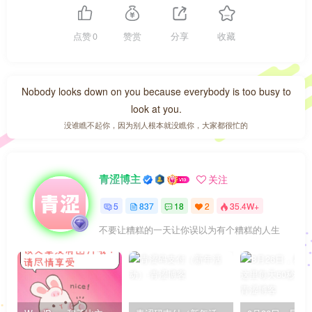
点赞
0
赞赏
分享
收藏
Nobody looks down on you because everybody is too busy to
look at you.
没谁瞧不起你，因为别人根本就没瞧你，大家都很忙的
青涩博主
关注
5
837
18
2
35.4W+
不要让糟糕的一天让你误以为有个糟糕的人生