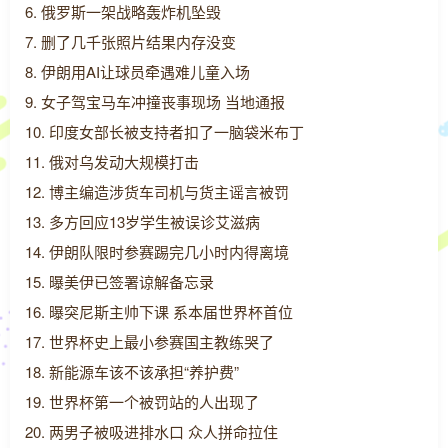
6. 俄罗斯一架战略轰炸机坠毁
7. 删了几千张照片结果内存没变
8. 伊朗用AI让球员牵遇难儿童入场
9. 女子驾宝马车冲撞丧事现场 当地通报
10. 印度女部长被支持者扣了一脑袋米布丁
11. 俄对乌发动大规模打击
12. 博主编造涉货车司机与货主谣言被罚
13. 多方回应13岁学生被误诊艾滋病
14. 伊朗队限时参赛踢完几小时内得离境
15. 曝美伊已签署谅解备忘录
16. 曝突尼斯主帅下课 系本届世界杯首位
17. 世界杯史上最小参赛国主教练哭了
18. 新能源车该不该承担“养护费”
19. 世界杯第一个被罚站的人出现了
20. 两男子被吸进排水口 众人拼命拉住