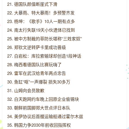
21. 德国队颜值断崖式下滑
22. 大暴雨、特大暴雨！多预警齐发
23. 杨坤：《歌手》10人一期有点多
24. 南太行失联19天小伙遗体已找到
25. 被中方制裁的菲防长堪称“三姓家奴”
26. 郑钦文逆转萨卡里成功晋级
27. 白岩松：库拉索输球却创造1段神话
28. 梅西看德国队比赛玩嗨了
29. 雷军在武汉给青年两点忠告
30. 鱼缸“哐”一声爆裂 损失30多万
31. 山姆向会员致歉
32. 白天跑网约车晚上回原企业偷锡块
33. 朝鲜前国脚郑大世点评日本队
34. 美伊协议后首艘运输船通过霍尔木兹
35. 韩国力争2030年前收回指挥权