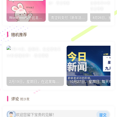
WordPress和子比主题模板&网站美化方法教程-已更新到:23-01-8
青涩码支付（新年活动）
随机推荐
2月19日，星期日，在这里每天60秒读懂世界！
1
评论
抢沙发
欢迎您留下宝贵的见解！
提交