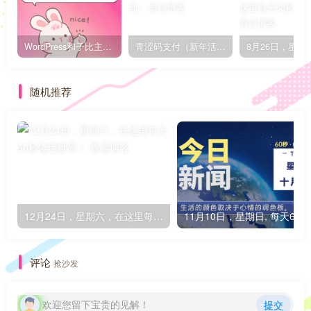
WordPress和子比主题模板&网站美化方法教程-已更新到:23-01-8
青涩码支付（新年活动）
随机推荐
12月24日，星期六，在这里每天60秒读懂世界！
1
评论
抢沙发
欢迎您留下宝贵的见解！
提交