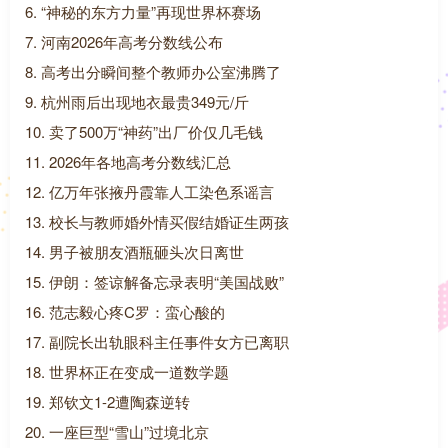
6. “神秘的东方力量”再现世界杯赛场
7. 河南2026年高考分数线公布
8. 高考出分瞬间整个教师办公室沸腾了
9. 杭州雨后出现地衣最贵349元/斤
10. 卖了500万“神药”出厂价仅几毛钱
11. 2026年各地高考分数线汇总
12. 亿万年张掖丹霞靠人工染色系谣言
13. 校长与教师婚外情买假结婚证生两孩
14. 男子被朋友酒瓶砸头次日离世
15. 伊朗：签谅解备忘录表明“美国战败”
16. 范志毅心疼C罗：蛮心酸的
17. 副院长出轨眼科主任事件女方已离职
18. 世界杯正在变成一道数学题
19. 郑钦文1-2遭陶森逆转
20. 一座巨型“雪山”过境北京