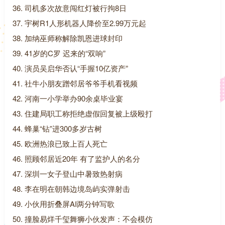
36. 司机多次故意闯红灯被行拘8日
37. 宇树R1人形机器人降价至2.99万元起
38. 加纳巫师称解除凯恩进球封印
39. 41岁的C罗 迟来的“双响”
40. 演员吴启华否认“手握10亿资产”
41. 社牛小朋友蹭邻居爷爷手机看视频
42. 河南一小学举办90余桌毕业宴
43. 住建局职工称拒绝虚假回复被上级殴打
44. 蜂巢“钻”进300多岁古树
45. 欧洲热浪已致上百人死亡
46. 照顾邻居近20年 有了监护人的名分
47. 深圳一女子登山中暑致热射病
48. 李在明在朝韩边境岛屿实弹射击
49. 小伙用折叠屏AI两分钟写歌
50. 撞脸易烊千玺舞狮小伙发声：不会模仿