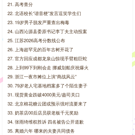
21. 高考查分
22. 北语校长“谐音梗”发言逗笑学生们
23. 19岁男子脱发严重查出梅毒
24. 山西沁源县委原书记李丁夫主动投案
25. 江苏2026高考分数线公布
26. 上海超罕见的百年古树开花了
27. 官方回应成都龙泉山惊现手臂粗巨蛇
28. 上到99下到刚会走 挪威划船庆祝爆火
29. 浙江一夜市摊位上演“商战风云”
30. 79岁老人宅基地档案多了个陌生妻子
31. 现货黄金跌破4000美元/盎司关口
32. 北京棉花糖云团或预示强对流要来了
33. 奶茶店00后店员获老板千元奖励
34. 张雨绮维权胜诉 四名被告公开道歉
35. 离婚六年 哪来的夫妻共同债务