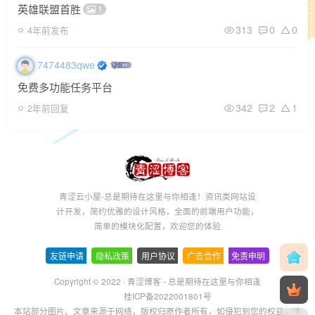
英雄联盟首胜
1
313
0
0
4年前发布
7474483qwe
免费多功能任务平台
342
2
1
2年前回复
青涩云小屋-总是期待在这里与你相逢！资讯类网站设
计开发，简约优雅的设计风格，全面的前端用户功能，
简单的模块化配置，欢迎您的体验
友链申请
-
隐私政策
-
用户协议
-
广告合作
-
免责申明
Copyright © 2022 ·
青涩博客 - 总是期待在这里与你相逢
桂ICP备2022001801号
本站部分图片、文章来源于网络，版权归原作者所有，如侵犯到您的权益，请