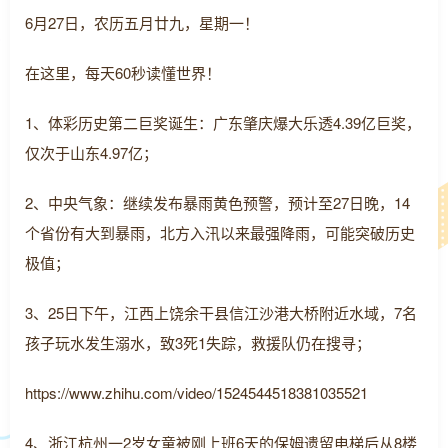
6月27日，农历五月廿九，星期一！
在这里，每天60秒读懂世界！
1、体彩历史第二巨奖诞生：广东肇庆爆大乐透4.39亿巨奖，
仅次于山东4.97亿；
2、中央气象：继续发布暴雨黄色预警，预计至27日晚，14
个省份有大到暴雨，北方入汛以来最强降雨，可能突破历史
极值；
3、25日下午，江西上饶余干县信江沙港大桥附近水域，7名
孩子玩水发生溺水，致3死1失踪，救援队仍在搜寻；
https://www.zhihu.com/video/1524544518381035521
4、浙江杭州一2岁女童被刚上班6天的保姆遗留电梯后从8楼