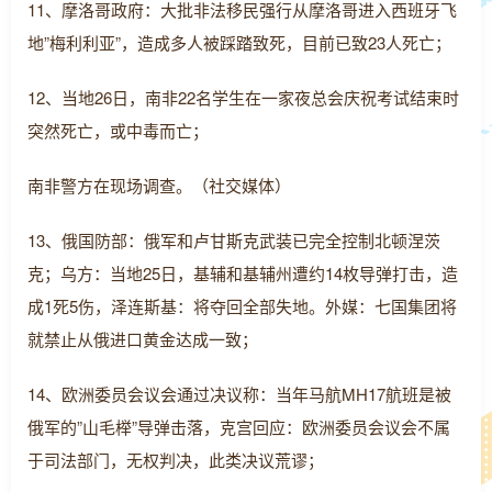
11、摩洛哥政府：大批非法移民强行从摩洛哥进入西班牙飞
地”梅利利亚”，造成多人被踩踏致死，目前已致23人死亡；
12、当地26日，南非22名学生在一家夜总会庆祝考试结束时
突然死亡，或中毒而亡；
南非警方在现场调查。（社交媒体）
13、俄国防部：俄军和卢甘斯克武装已完全控制北顿涅茨
克；乌方：当地25日，基辅和基辅州遭约14枚导弹打击，造
成1死5伤，泽连斯基：将夺回全部失地。外媒：七国集团将
就禁止从俄进口黄金达成一致；
14、欧洲委员会议会通过决议称：当年马航MH17航班是被
俄军的”山毛榉”导弹击落，克宫回应：欧洲委员会议会不属
于司法部门，无权判决，此类决议荒谬；