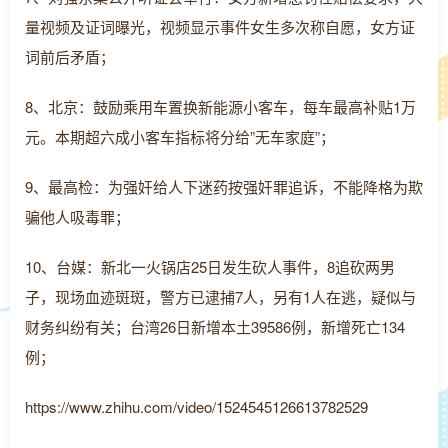
量视频及证词曝光，视频显示事件女生多次称自愿，女方证
词前后矛盾；
8、北京：鼓励乘用车置换新能源小客车，每车最高补贴1万
元。本期超六成小客车指标将分给”无车家庭”；
9、最高检：为强奸给人下迷药按强奸罪追诉，不能降格为欺
骗他人吸毒罪；
10、台媒：新北一火锅店25日发生砍人事件，8追砍两男
子，现场血迹斑斑，警方已逮捕7人，另有1人在逃，疑似与
财务纠纷有关；台湾26日新增本土39586例，新增死亡134
例；
https://www.zhihu.com/video/1524545126613782529