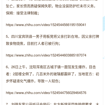
坠亡，家长愤而质疑保姆失职，物业没装防护栏未尽义务，
保姆：接受法律制裁；
https://www.zhihu.com/video/1524544566195159041
5、四川宜宾珙县一男子用板凳将父亲打趴在地，因父亲打牌
致食物烧焦，目前打人者已被行拘；
https://www.zhihu.com/video/1524544603885187074
6、26日上午，沈阳浑南区古城子镇一面馆发生爆炸，目击
者：2层楼全倒了，几百米外的玻璃都震碎了，当地官方：初
步怀疑液化气爆炸，导致一人轻伤；
https://www.zhihu.com/video/1524544756029464576
7、刘强东案公开听证会举行：女方新增惩罚性赔偿要求，大