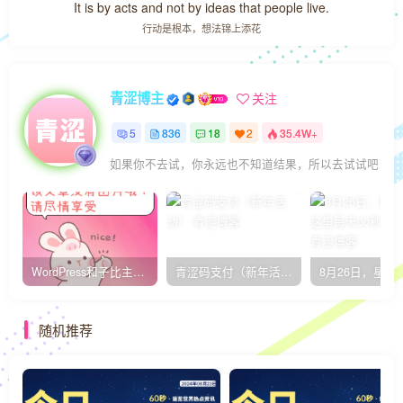
It is by acts and not by ideas that people live.
行动是根本，想法锦上添花
青涩博主
关注
5
836
18
2
35.4W+
如果你不去试，你永远也不知道结果，所以去试试吧
WordPress和子比主题模板&网站美化方法教程-已更新到:23-01-8
青涩码支付（新年活动）
随机推荐