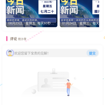
08月23日，星期五, 每天60秒读懂全世界！
01月24日，星期三，每天6
评论
抢沙发
欢迎您留下宝贵的见解！
提交