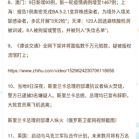
8、澳门：9日新增93例，新一轮疫情病例增至1467例；上
海：报告1例奥密克戎BA.5.2.1变异株感染者，为境外入境关
联感染者，多区开展"3天2检"；天津：123人因逃避核酸检测
被训诫，8人被拘留或警告，并被列入"失信名单"；
9、《谭谈交通》全网下架并将面临数千万元赔款，疑被版权
流氓盯上；
https://www.zhihu.com/video/1529624230706118656
10、当地9日深夜，斯里兰卡总理府邸遭抗议者纵火焚烧，
警方已逮捕3名嫌疑人。斯里兰卡总统、总理均已宣布辞职，
大批官员乘飞机逃离；
斯里兰卡总理府邸遭人纵火（俄罗斯卫星网视频截图）
11、英国：启动与乌克兰军队合作计划，未来数月将有万名