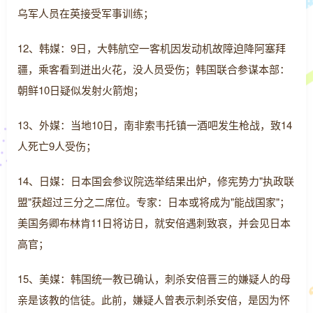
乌军人员在英接受军事训练；
12、韩媒：9日，大韩航空一客机因发动机故障迫降阿塞拜
疆，乘客看到迸出火花，没人员受伤；韩国联合参谋本部：
朝鲜10日疑似发射火箭炮；
13、外媒：当地10日，南非索韦托镇一酒吧发生枪战，致14
人死亡9人受伤；
14、日媒：日本国会参议院选举结果出炉，修宪势力"执政联
盟"获超过三分之二席位。专家：日本或将成为"能战国家"；
美国务卿布林肯11日将访日，就安倍遇刺致哀，并会见日本
高官；
15、美媒：韩国统一教已确认，刺杀安倍晋三的嫌疑人的母
亲是该教的信徒。此前，嫌疑人曾表示刺杀安倍，是因为怀