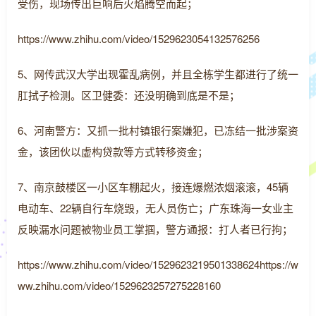
受伤，现场传出巨响后火焰腾空而起；
https://www.zhihu.com/video/1529623054132576256
5、网传武汉大学出现霍乱病例，并且全栋学生都进行了统一
肛拭子检测。区卫健委：还没明确到底是不是；
6、河南警方：又抓一批村镇银行案嫌犯，已冻结一批涉案资
金，该团伙以虚构贷款等方式转移资金；
7、南京鼓楼区一小区车棚起火，接连爆燃浓烟滚滚，45辆
电动车、22辆自行车烧毁，无人员伤亡；广东珠海一女业主
反映漏水问题被物业员工掌掴，警方通报：打人者已行拘；
https://www.zhihu.com/video/1529623219501338624https://w
ww.zhihu.com/video/1529623257275228160