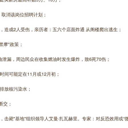
地：取消该岗位招聘计划；
，造成2人受伤，亲历者：五六个店面炸通 从阁楼爬出逃生；
禁摩"政策；
油泄漏，周边民众在收集燃油时发生爆炸，致6死70伤；
时间可能定在11月或12月初；
道排放核污染水；
断交；
击毙"基地"组织领导人艾曼·扎瓦赫里。专家：对反恐效用或“微