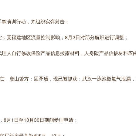
要军事演训行动，并组织实弹射击；
：受福建地区流量控制影响，8月2日对部分航班进行调整​；
代理人自行修改保险产品信息披露材料，人身险产品信披材料应
死亡，唐山警方：因矛盾，现已被抓获；武汉一泳池疑氯气泄漏，
8月1日至10月30日期间受理申请；
家庭买新房最高补贴5万、10万；