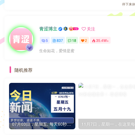
停下来
青涩博主
关注
5
837
18
2
35.4W+
生命如花，爱情是蜜
随机推荐
07月03日，星期五, 每天60秒读懂全世界！