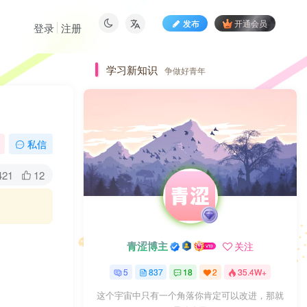
发布
开通会员
登录
注册
学习新知识
争做好青年
私信
421
12
青涩博主
关注
5
837
18
2
35.4W+
这个宇宙中只有一个角落你肯定可以改进，那就