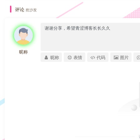
评论
抢沙发
昵称
昵称
表情
代码
图片