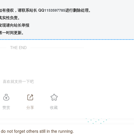
有侵权，请联系站长 QQ
1153597785
进行删除处理。
真实性负责。
发现请向站长举报
第一时间更新。
THE END
喜欢就支持一下吧
赞赏
分享
收藏
do not forget others still in the running.