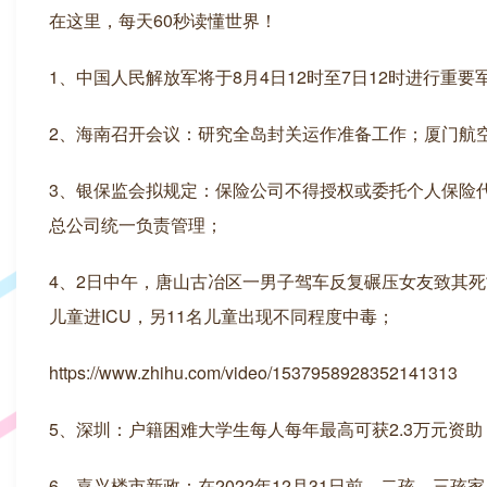
在这里，每天60秒读懂世界！
1、中国人民解放军将于8月4日12时至7日12时进行重
2、海南召开会议：研究全岛封关运作准备工作；厦门航空
3、银保监会拟规定：保险公司不得授权或委托个人保险
总公司统一负责管理；
4、2日中午，唐山古冶区一男子驾车反复碾压女友致其
儿童进ICU，另11名儿童出现不同程度中毒；
https://www.zhihu.com/video/1537958928352141313
5、深圳：户籍困难大学生每人每年最高可获2.3万元资助，
6、嘉兴楼市新政：在2022年12月31日前，二孩、三孩