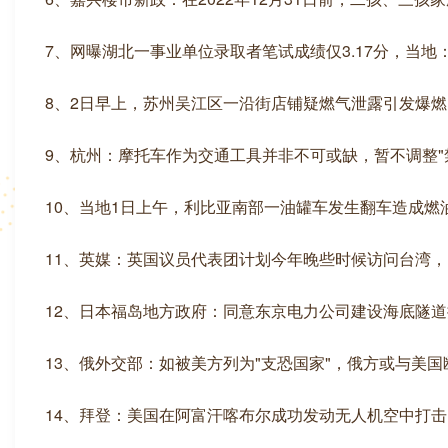
7、网曝湖北一事业单位录取者笔试成绩仅3.17分，当
8、2日早上，苏州吴江区一沿街店铺疑燃气泄露引发爆燃
9、杭州：摩托车作为交通工具并非不可或缺，暂不调整"
10、当地1日上午，利比亚南部一油罐车发生翻车造成燃
11、英媒：英国议员代表团计划今年晚些时候访问台湾，
12、日本福岛地方政府：同意东京电力公司建设海底隧
13、俄外交部：如被美方列为"支恐国家"，俄方或与美国
14、拜登：美国在阿富汗喀布尔成功发动无人机空中打击，