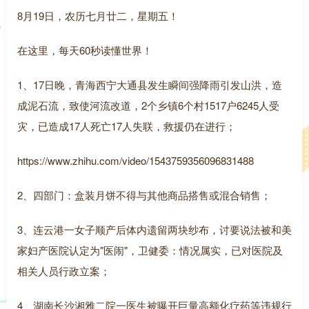
8月19日，农历七月廿二，星期五！
在这里，每天60秒读懂世界！
1、17日晚，青海西宁大通县发生瞬间强降雨引发山洪，造
成泥石流，致使河流改道，2个乡镇6个村1517户6245人受
灾，已造成17人死亡17人失联，救援仍在进行；
https://www.zhihu.com/video/1543759356096831488
2、四部门：盒装月饼不得与其他商品搭售或混合销售；
3、连云港一女子顺产后体内遗留两块纱布，讨要说法被和美
家妇产医院认定为"医闹"，卫健委：情况属实，已对医院及
相关人员行政立案；
4、湖南长沙湘雅二院一医生被曝开巨量高额化疗药等违规行