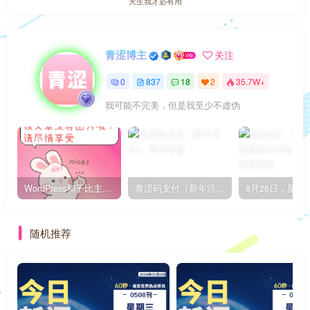
天生我才必有用
青涩博主
关注
0
837
18
2
35.7W+
我可能不完美，但是我至少不虚伪
WordPress和子比主题模板&网站美化方法教程-已更新到:23-01-8
青涩码支付（新年活动）
随机推荐