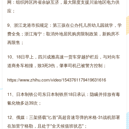
网：组织跨区跨省余缺互济，最大限度支援川渝地区电力供
应；
9、浙江龙港市拟规定：第三孩在公办托儿所幼儿园就学，学
费全免；浙江海宁：取消外地居民购房限制政策，新购房不
再限售；
10、18日早上，四川成雅高速一货车穿越护栏后，与对向车
道商务车相撞，致3死3伤，肇事司机已被警方控制；
https://www.zhihu.com/video/1543761179419631616
11、日本制铁公司东日本制铁所18日承认：隐瞒并排放有毒
氰化物多达39次；
12、俄媒：三架搭载"匕首"高超音速导弹的米格-31战机部署
在加里宁格勒，且处于"全天候值班状态"；