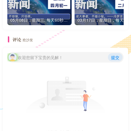
05月08日，星期三, 每天60秒读懂全世界！
03月17日，星期日，每天6
评论
抢沙发
欢迎您留下宝贵的见解！
提交