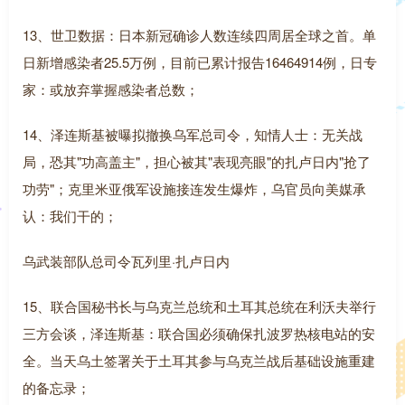
13、世卫数据：日本新冠确诊人数连续四周居全球之首。单
日新增感染者25.5万例，目前已累计报告16464914例，日专
家：或放弃掌握感染者总数；
14、泽连斯基被曝拟撤换乌军总司令，知情人士：无关战
局，恐其"功高盖主"，担心被其"表现亮眼"的扎卢日内"抢了
功劳"；克里米亚俄军设施接连发生爆炸，乌官员向美媒承
认：我们干的；
乌武装部队总司令瓦列里·扎卢日内
15、联合国秘书长与乌克兰总统和土耳其总统在利沃夫举行
三方会谈，泽连斯基：联合国必须确保扎波罗热核电站的安
全。当天乌土签署关于土耳其参与乌克兰战后基础设施重建
的备忘录；