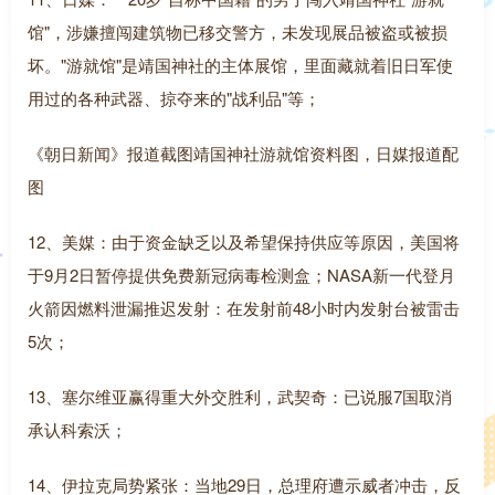
馆"，涉嫌擅闯建筑物已移交警方，未发现展品被盗或被损
坏。"游就馆"是靖国神社的主体展馆，里面藏就着旧日军使
用过的各种武器、掠夺来的"战利品"等；
《朝日新闻》报道截图靖国神社游就馆资料图，日媒报道配
图
12、美媒：由于资金缺乏以及希望保持供应等原因，美国将
于9月2日暂停提供免费新冠病毒检测盒；NASA新一代登月
火箭因燃料泄漏推迟发射：在发射前48小时内发射台被雷击
5次；
13、塞尔维亚赢得重大外交胜利，武契奇：已说服7国取消
承认科索沃；
14、伊拉克局势紧张：当地29日，总理府遭示威者冲击，反