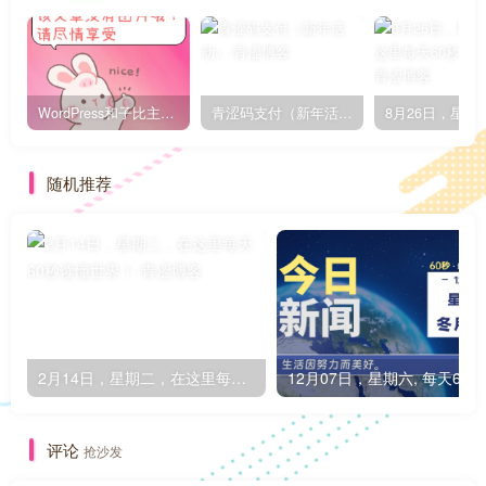
WordPress和子比主题模板&网站美化方法教程-已更新到:23-01-8
青涩码支付（新年活动）
随机推荐
2月14日，星期二，在这里每天60秒读懂世界！
1
评论
抢沙发