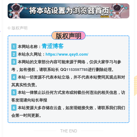
©
版权声明
版权声明
青涩博客
1
本网站名称：
2
本站永久网址：
https://www.qsy0.com/
3
本网站的文章部分内容可能来源于网络，仅供大家学习与参
考，如有侵权，请联系站长 QQ
1153597785
进行删除处理。
4
本站一切资源不代表本站立场，并不代表本站赞同其观点和对
其真实性负责。
5
本站一律禁止以任何方式发布或转载任何违法的相关信息，访
客发现请向站长举报
6
本站资源大多存储在云盘，如发现链接失效，请联系我们我们
会第一时间更新。
THE END