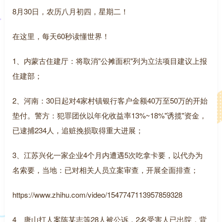
8月30日，农历八月初四，星期二！
在这里，每天60秒读懂世界！
1、内蒙古住建厅：将取消"公摊面积"列为立法项目建议上报
住建部；
2、河南：30日起对4家村镇银行客户金额40万至50万的开始
垫付。警方：犯罪团伙以年化收益率13%~18%"诱揽"资金，
已逮捕234人，追赃挽损取得重大进展；
3、江苏兴化一家企业4个月内遭遇5次吃拿卡要，以代办为
名索要，当地：已对相关人员立案审查，开展全面排查；
https://www.zhihu.com/video/1547747113957859328
4、唐山打人案陈某志等28人被公诉，2名受害人已出院，背