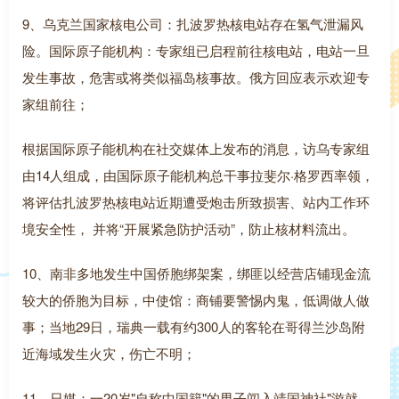
9、乌克兰国家核电公司：扎波罗热核电站存在氢气泄漏风
险。国际原子能机构：专家组已启程前往核电站，电站一旦
发生事故，危害或将类似福岛核事故。俄方回应表示欢迎专
家组前往；
根据国际原子能机构在社交媒体上发布的消息，访乌专家组
由14人组成，由国际原子能机构总干事拉斐尔·格罗西率领，
将评估扎波罗热核电站近期遭受炮击所致损害、站内工作环
境安全性， 并将“开展紧急防护活动”，防止核材料流出。
10、南非多地发生中国侨胞绑架案，绑匪以经营店铺现金流
较大的侨胞为目标，中使馆：商铺要警惕内鬼，低调做人做
事；当地29日，瑞典一载有约300人的客轮在哥得兰沙岛附
近海域发生火灾，伤亡不明；
11、日媒：一20岁"自称中国籍"的男子闯入靖国神社"游就