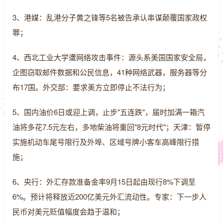
3、港媒：乱港分子黄之锋等5名被告承认串谋颠覆国家政权
罪；
4、西北工业大学遭网络攻击事件：源头系美国国家安全局，
企图窃取邮件数据和公民信息，41种网络武器，服务器等分
布17国。外交部：要求美方立即停止不法行为；
5、国内油价6日或迎上调，止步"五连跌"，届时加满一箱汽
油将多花7.5元左右，多地柴油将重回"8元时代"；天津：暂停
实施机动车尾号限行及外埠、区域号牌小客车高峰限行措
施；
6、央行：外汇存款准备金率9月15日起由现行8%下调至
6%。预计将释放近200亿美元外汇流动性。专家：下一步人
民币对美元贬值幅度会趋于温和；