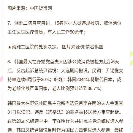
图片来源：中国货币网
7、湘雅二院自查自纠，15名医护人员违规被罚，取消两位
主任医生医疗资质，有人已工作50余年；
▲湘雅二医院的处罚决定。 图片来源/知情者供图
8、韩国最大在野党党首夫人因涉公款消费被检方起诉6天
后，反击起诉总统尹锡悦：大选期间撒谎。民调：尹锡悦支
持率连续6周低于30%；韩媒：韩国2044年将取代日本，成
为老龄化最严重国家，老人比例预计达到36.7%；
韩国最大在野党共同民主党新当选党首李在明的夫人金惠景
31日以渎职、违反《选举法》的罪名被移送检方审查起诉。
在第20届总统选举中，李在明作为共同民主党总统候选人参
选，韩国总统尹锡悦当时作为国民力量党候选人参选，最终