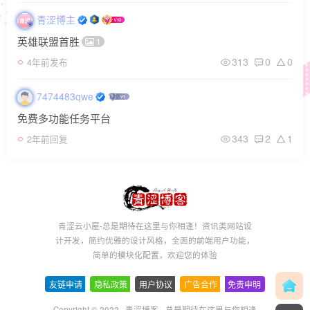
青涩博主
英雄联盟首胜
1
313
0
0
4年前发布
7474483qwe
免费多功能任务平台
343
2
1
2年前回复
青涩云小屋-总是期待在这里与你相逢！资讯类网站设
计开发，简约优雅的设计风格，全面的前端用户功能，
简单的模块化配置，欢迎您的体验
友链申请
-
隐私政策
-
用户协议
-
广告合作
-
免责申明
Copyright © 2022 ·
青涩博客 - 总是期待在这里与你相逢