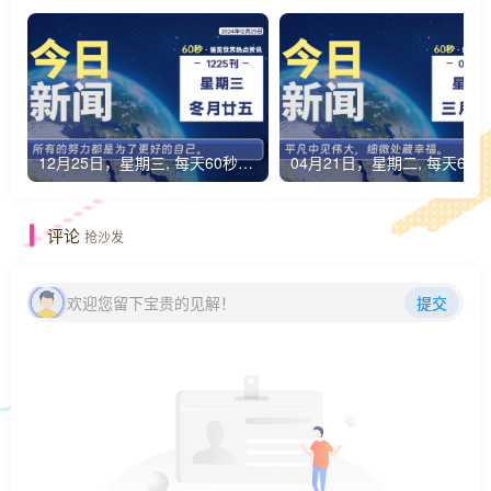
12月25日，星期三, 每天60秒读懂全世界！
0
评论
抢沙发
欢迎您留下宝贵的见解！
提交