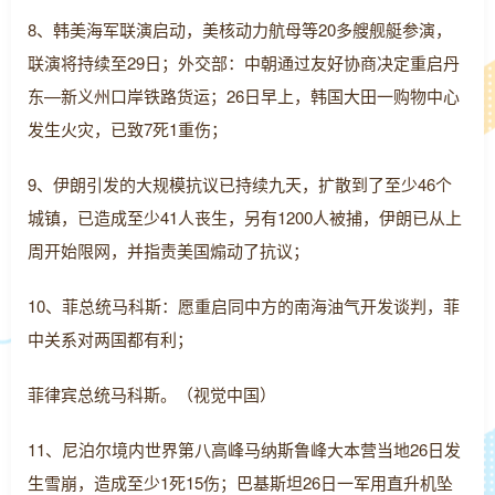
8、韩美海军联演启动，美核动力航母等20多艘舰艇参演，
联演将持续至29日；外交部：中朝通过友好协商决定重启丹
东—新义州口岸铁路货运；26日早上，韩国大田一购物中心
发生火灾，已致7死1重伤；
9、伊朗引发的大规模抗议已持续九天，扩散到了至少46个
城镇，已造成至少41人丧生，另有1200人被捕，伊朗已从上
周开始限网，并指责美国煽动了抗议；
10、菲总统马科斯：愿重启同中方的南海油气开发谈判，菲
中关系对两国都有利；
菲律宾总统马科斯。（视觉中国）
11、尼泊尔境内世界第八高峰马纳斯鲁峰大本营当地26日发
生雪崩，造成至少1死15伤；巴基斯坦26日一军用直升机坠