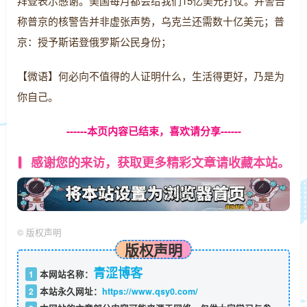
拜登表示感谢。美国每月都会给我们15亿美元打仗。并警告
称普京的核警告并非虚张声势，乌克兰还需数十亿美元；普
京：授予斯诺登俄罗斯公民身份；
【微语】何必向不值得的人证明什么，生活得更好，乃是为
你自己。
------本页内容已结束，喜欢请分享------
感谢您的来访，获取更多精彩文章请收藏本站。
©
版权声明
版权声明
青涩博客
1
本网站名称：
2
本站永久网址：
https://www.qsy0.com/