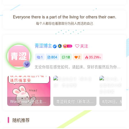
Everyone there is a part of the living for others their own.
每个人都存在着那部分为别人而活的自己
青涩博主
关注
1
804
18
2
35.2W+
无论你现在感觉如何，请起床、穿好衣服然后为你的梦想而奋斗
WordPress和子比主题模板&网站美化方法教程-已更新到:23-01-8
青涩码支付（新年活动）
随机推荐