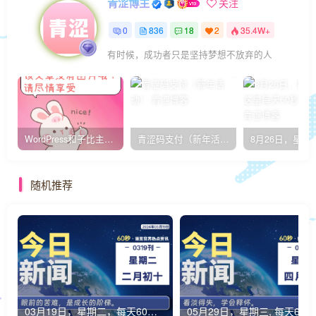
青涩博主
关注
0
836
18
2
35.4W+
有时候，成功者只是坚持梦想不放弃的人
WordPress和子比主题模板&网站美化方法教程-已更新到:23-01-8
青涩码支付（新年活动）
随机推荐
03月19日，星期二，每天60秒读懂全世界！
0