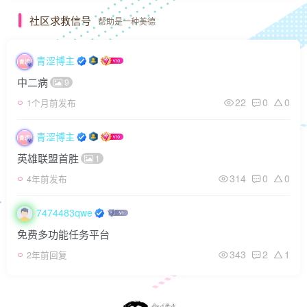
社区求救信号
帮助是一种美德
青涩博主
中二病
9
22
0
0
1个月前发布
青涩博主
英雄联盟首胜
1
314
0
0
4年前发布
7474483qwe
免费多功能任务平台
343
2
1
2年前回复