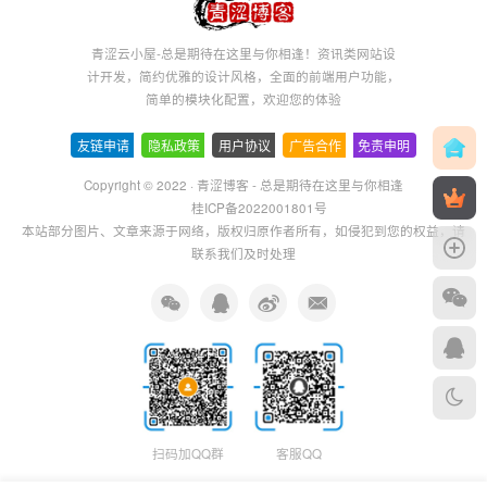
青涩云小屋-总是期待在这里与你相逢！资讯类网站设
计开发，简约优雅的设计风格，全面的前端用户功能，
简单的模块化配置，欢迎您的体验
友链申请
-
隐私政策
-
用户协议
-
广告合作
-
免责申明
Copyright © 2022 ·
青涩博客 - 总是期待在这里与你相逢
桂ICP备2022001801号
本站部分图片、文章来源于网络，版权归原作者所有，如侵犯到您的权益，请
联系我们及时处理
扫码加QQ群
客服QQ