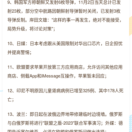
9、韩国军方称朝鲜又发射6枚导弹，11月2日当天总计已发
射23枚，部分空中航路因朝鲜射导弹暂时关闭，已发射3枚
导弹反制。岸田文雄："这样的事一再发生，绝对不能接受，
局势升级，将讨论对策"；
10、日媒：日本考虑跟从美国限制对华出口芯片，日企担忧
并提高警惕；
11、欧盟要求苹果开放第三方应用商店，允许访问其他应用
商店、侧载App和iMessage互操作，苹果暂未回应；
12、印尼不明原因儿童肾病病例已增至325例、其中178人死
亡；
13、波兰：即日起在波俄边界地带修建临时边境墙。俄罗斯
与白俄罗斯将进行"联盟之盾-2023"联合军事演习；外媒：德
国告诉塞尔维亚，必须在欧盟和俄罗斯间做出选择；