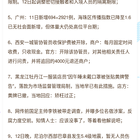
限制。12日起调整密切接触者和入境人员的隔离期限；
5、广州：11日新增694+2921例，海珠区传播指数已降至1.6
已无社会面新增，但体量大仍处高位平台期；
6、西安一城管协管员收保护费被开除，商户：每月固定时间
收费，只收现金。官方：开除该协管员，对其他相关责任人
进行问责，并将追回的4000元退还商户；
7、黑龙江牡丹江一服装店员"因午睡未戴口罩被张贴黄牌警
告"，落款为市场监督管理局制，当地早已有此措施。店方：
黄牌已撤，当地回应：矫枉过正；
8、网传前国足主帅李铁被带走调查，并曝多位名宿涉案，反
腐力度空前。知情人士：应该没事了，等着看他解说吧；
9、12日晚，尼泊尔西部巴章县发生5.4级地震，暂无人员伤