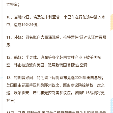
亡报道；
10、当地12日，埃及达卡利亚省一小巴车在行驶途中翻入水
中，造成19死24伤；
11、外媒：冒名账户大量涌现后，推特暂停"蓝V"认证付费服
务；
12、韩媒：半导体、汽车等多个韩国支柱产业正被美国掏
空，韩企被迫流向美国，恐导致韩国"制造业空洞；
13、特朗普顾问：特朗普下周将宣布竞选2024年美国总统；
美国民主党赢得亚利桑那州议席，距离参议院控制权一席之
遥；埃尔多安：若共和党控制美参议院，求购F-16战机将更
容易；
11日，马克·凯利击败美国前总统特朗普支持的共和党竞选者