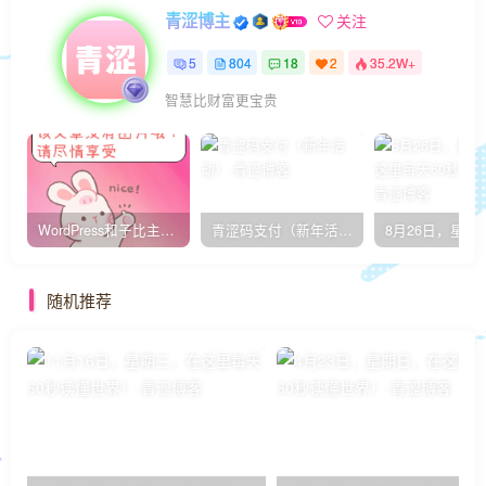
青涩博主
关注
5
804
18
2
35.2W+
智慧比财富更宝贵
WordPress和子比主题模板&网站美化方法教程-已更新到:23-01-8
青涩码支付（新年活动）
随机推荐