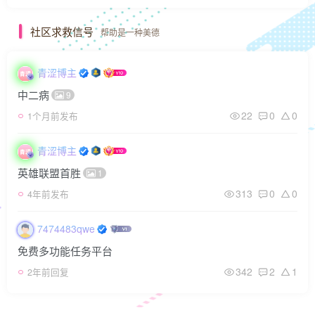
社区求救信号
帮助是一种美德
青涩博主
中二病
9
22
0
0
1个月前发布
青涩博主
英雄联盟首胜
1
313
0
0
4年前发布
7474483qwe
免费多功能任务平台
342
2
1
2年前回复