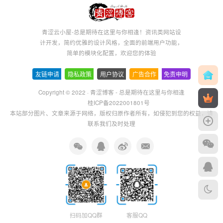
青涩云小屋-总是期待在这里与你相逢！资讯类网站设
计开发，简约优雅的设计风格，全面的前端用户功能，
简单的模块化配置，欢迎您的体验
友链申请
-
隐私政策
-
用户协议
-
广告合作
-
免责申明
Copyright © 2022 ·
青涩博客 - 总是期待在这里与你相逢
桂ICP备2022001801号
本站部分图片、文章来源于网络，版权归原作者所有，如侵犯到您的权益，请
联系我们及时处理
扫码加QQ群
客服QQ