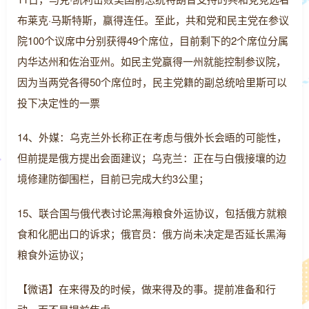
布莱克·马斯特斯，赢得连任。至此，共和党和民主党在参议
院100个议席中分别获得49个席位，目前剩下的2个席位分属
内华达州和佐治亚州。如民主党赢得一州就能控制参议院，
因为当两党各得50个席位时，民主党籍的副总统哈里斯可以
投下决定性的一票
14、外媒：乌克兰外长称正在考虑与俄外长会晤的可能性，
但前提是俄方提出会面建议；乌克兰：正在与白俄接壤的边
境修建防御围栏，目前已完成大约3公里；
15、联合国与俄代表讨论黑海粮食外运协议，包括俄方就粮
食和化肥出口的诉求；俄官员：俄方尚未决定是否延长黑海
粮食外运协议；
【微语】在来得及的时候，做来得及的事。提前准备和行