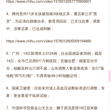
https://www.zhihu.com/video/1576012257770905601
4、网传贵州11岁女孩被指偷3块钱文具，遭店家公开"悬
赏"，为证清白跳楼自杀。教育局回应：已关注此事，调查
中。涉事店家：已达成和解；
https://www.zhihu.com/video/1576012605059194880
5、广州：14日新增本土5124例，社会面感染者30例，截至
14日，全市已启用6个方舱医院；安徽合肥：婚宴应办尽
办，核酸采样点只增不减；山东调整入鲁返鲁政策：实行"落
地检"和"5天3检"，不再查验48小时核酸证明；
6、国家卫健委：目前未对成人高血压诊断标准进行调整。专
家：更改要基于临床试验；
7、中国科学院紫金山天文台：狮子座流星雨18日迎来极