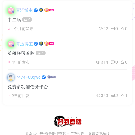
青涩博主
中二病
9
22
0
0
1个月前发布
青涩博主
英雄联盟首胜
1
314
0
0
4年前发布
7474483qwe
免费多功能任务平台
343
2
1
2年前回复
青涩云小屋-总是期待在这里与你相逢！资讯类网站设