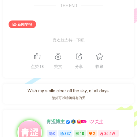
THE END
新闻早报
喜欢就支持一下吧
点赞
18
赞赏
分享
收藏
Wish my smile clear off the sky, of all days.
微笑可以晴朗所有的天
青涩博主
关注
0
837
18
2
35.4W+