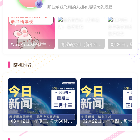
那些单独飞翔的人拥有最强大的翅膀
WordPress和子比主题模板&网站美化方法教程-已更新到:23-01-8
青涩码支付（新年活动）
随机推荐
03月12日，星期三, 每天60秒读懂全世界！
02月22日，星期四，每天6