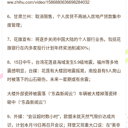
ww.zhihu.com/video/1586880636698284032
6、甘肃兰州：取消限售，个人房贷不再纳入房地产贷款集中
度管理；
7、花旗宣布：将逐步关闭中国大陆的个人银行业务。包括花
旗银行在内多家投行计划年终奖池削减30%；
8、15日中午，台湾花莲县海域发生5.9级地震，福州等多地
震感明显，台媒：花莲有大楼因地震摇晃，南投县有5人爬山
时被落下的山石砸伤，未来一星期或有余震；
大楼外部瓷砖被震落（“东森新闻云”）车辆被大楼掉落瓷砖
砸中（“东森新闻云”）
9、外媒："会议超时数小时"，欧盟未就天然气限价达成共
识，计划本月19日再召开会议；拜登又现重大口误：在"美非