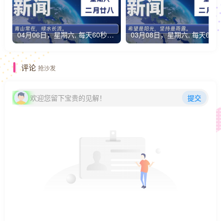
04月06日，星期六, 每天60秒读懂全世界！
0
评论
抢沙发
欢迎您留下宝贵的见解！
提交