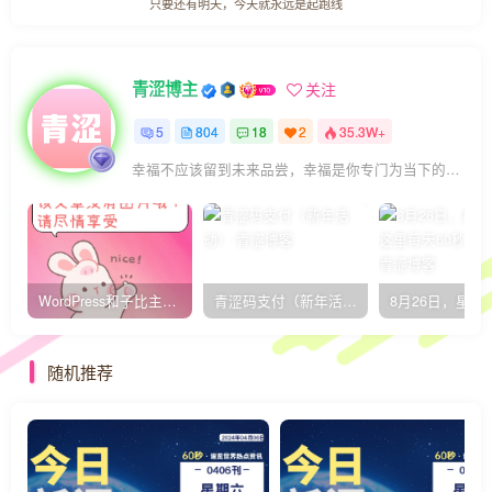
只要还有明天，今天就永远是起跑线
青涩博主
关注
5
804
18
2
35.3W+
幸福不应该留到未来品尝，幸福是你专门为当下的自己所准备的
WordPress和子比主题模板&网站美化方法教程-已更新到:23-01-8
青涩码支付（新年活动）
随机推荐