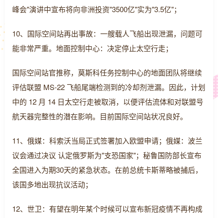
峰会"演讲中宣布将向非洲投资"3500亿"实为"3.5亿"；
10、国际空间站再出事故：一艘载人飞船出现泄漏，问题可
能非常严重。地面控制中心：决定停止太空行走；
国际空间站官推称，莫斯科任务控制中心的地面团队将继续
评估联盟 MS-22 飞船尾端检测到的冷却剂泄漏。因此，计划
中的 12 月 14 日太空行走被取消，以便评估流体和对联盟号
航天器完整性的潜在影响。目前国际空间站状况良好。
11、俄媒：科索沃当局正式签署加入欧盟申请；俄媒：波兰
议会通过决议 认定俄罗斯为"支恐国家"；秘鲁国防部长宣布
全国进入为期30天的紧急状态。在前总统卡斯蒂略被捕后，
该国多地出现抗议活动；
12、世卫：有望在明年某个时候可以宣布新冠疫情不再构成