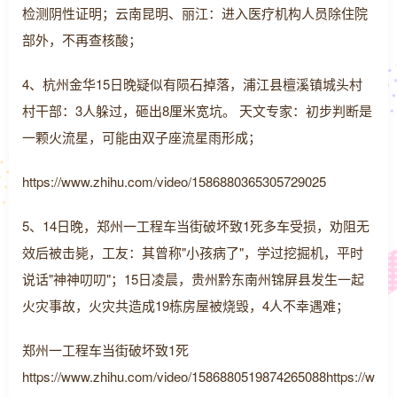
检测阴性证明；云南昆明、丽江：进入医疗机构人员除住院
部外，不再查核酸；
4、杭州金华15日晚疑似有陨石掉落，浦江县檀溪镇城头村
村干部：3人躲过，砸出8厘米宽坑。 天文专家：初步判断是
一颗火流星，可能由双子座流星雨形成；
https://www.zhihu.com/video/1586880365305729025
5、14日晚，郑州一工程车当街破坏致1死多车受损，劝阻无
效后被击毙，工友：其曾称"小孩病了"，学过挖掘机，平时
说话"神神叨叨"；15日凌晨，贵州黔东南州锦屏县发生一起
火灾事故，火灾共造成19栋房屋被烧毁，4人不幸遇难；
郑州一工程车当街破坏致1死
https://www.zhihu.com/video/1586880519874265088https://w