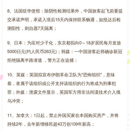
8、法国驻华使馆：除阴性检测结果外，中国旅客起飞前要提
交承诺声明，承诺入境后15天内保持联系畅通，如抵达后检
测阳性，则自愿7天隔离；
9、日本：为应对少子化，东京都拟向0～18岁居民每月发放
5000日元(约人民币263元)；韩媒：一中国游客赴韩确诊新冠
拒绝隔离半路潜逃 ，警方正在追捕；
10、英媒：英国拟宣布伊朗革命卫队为"恐怖组织"，意味
着，隶属于该组织或公开支持该组织的行为将成为刑事犯
罪；外媒：泄露文件显示，英国军方用非法间谍技术介入俄
乌冲突；
11、加拿大：1日起，禁止外国买家在本国购买房产，并将
持续2年，去年新增移民超43万创109年新高；