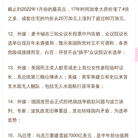
截止到2022年1月份的最高点，17年时间加拿大房价涨了4倍
之多。成套住宅的均价从20万加元上涨到了超过80万加元。
12、外媒：麦卡锡在三轮众议长投票中均告败，众议院议长
选举出现百年未遇僵局，预示美国阵营对立不可调和，各类
危险或接踵而至。白宫：拜登不会"插手"众议院议长选举；
13、外媒：美国民主党人默里成史上首位女性参院临时议
长，系总统第三顺位继承人；美媒：美军将建立有史以来首
支水面无人舰队，包括无人水面航行器等装备；
14、外媒：德国发照会正式拒绝就战争赔款问题与波兰谈
判。专家：波执政党旧事重提，意在转移国内矛盾，为选举
造势；
15、乌总理：乌克兰重建需超7000亿美元，是半年前估值两