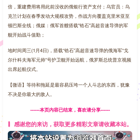
倍，重建费用将用此前没收的俄银行资产支付；乌官员：乌
克兰计划在春季发动大规模攻势，作战方向覆盖克里米亚至
顿巴斯全线；俄媒：俄军首艘搭载"锆石"高超音速导弹的军
舰开始战斗值勤；
地时间周三(1月4日)，搭载“锆石”高超音速导弹的俄海军“戈
尔什科夫海军元帅”号护卫舰开始远航，俄罗斯总统普京视频
出席起航仪式。
【微语】等待和拖延是最容易压垮一个人斗志的东西，犹豫
不决是你最大的敌人。
------本页内容已结束，喜欢请分享------
感谢您的来访，获取更多精彩文章请收藏本站。