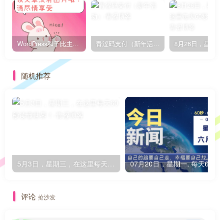
WordPress和子比主题模板&网站美化方法教程-已更新到:23-01-8
青涩码支付（新年活动）
随机推荐
5月3日，星期三，在这里每天60秒读懂世界！
0
评论
抢沙发