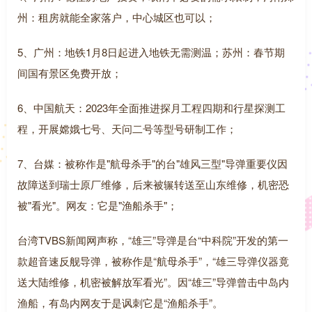
州：租房就能全家落户，中心城区也可以；
5、广州：地铁1月8日起进入地铁无需测温；苏州：春节期
间国有景区免费开放；
6、中国航天：2023年全面推进探月工程四期和行星探测工
程，开展嫦娥七号、天问二号等型号研制工作；
7、台媒：被称作是"航母杀手"的台"雄风三型"导弹重要仪因
故障送到瑞士原厂维修，后来被辗转送至山东维修，机密恐
被"看光"。网友：它是"渔船杀手"；
台湾TVBS新闻网声称，“雄三”导弹是台“中科院”开发的第一
款超音速反舰导弹，被称作是“航母杀手”，“雄三导弹仪器竟
送大陆维修，机密被解放军看光”。因“雄三”导弹曾击中岛内
渔船，有岛内网友于是讽刺它是“渔船杀手”。