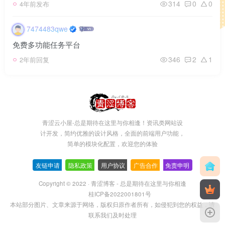
314
0
0
4年前发布
7474483qwe
免费多功能任务平台
346
2
1
2年前回复
青涩云小屋-总是期待在这里与你相逢！资讯类网站设
计开发，简约优雅的设计风格，全面的前端用户功能，
简单的模块化配置，欢迎您的体验
友链申请
-
隐私政策
-
用户协议
-
广告合作
-
免责申明
Copyright © 2022 ·
青涩博客 - 总是期待在这里与你相逢
桂ICP备2022001801号
本站部分图片、文章来源于网络，版权归原作者所有，如侵犯到您的权益，请
联系我们及时处理