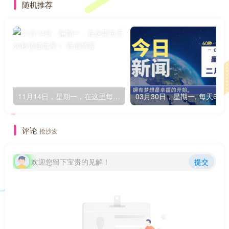
随机推荐
11月14日，星期一，在这里每天60秒读懂世界！
0
评论
抢沙发
欢迎您留下宝贵的见解！
提交