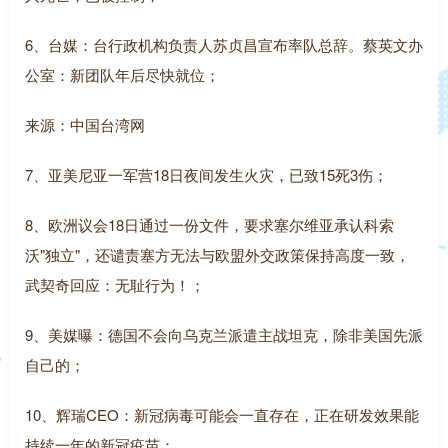
6、台媒：台行政机构负责人苏贞昌宣布率队总辞。蔡英文办
公室：新团队年后尽快就位；
来源：中国台湾网
7、亚美尼亚一军营18日夜间发生火灾，已致15死3伤；
8、欧洲议会18日通过一份文件，要求塞尔维亚承认科索
沃"独立"，还谴责塞方无法与欧盟外交政策保持高度一致，
武契奇回应：无耻行为！；
9、美媒曝：德国不会向乌克兰派遣主战坦克，除非美国先派
自己的；
10、辉瑞CEO：新冠病毒可能会一直存在，正在研发效果能
持续一年的新冠疫苗；