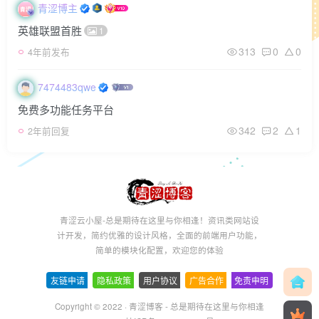
青涩博主
英雄联盟首胜
1
313
0
0
4年前发布
7474483qwe
免费多功能任务平台
342
2
1
2年前回复
青涩云小屋-总是期待在这里与你相逢！资讯类网站设
计开发，简约优雅的设计风格，全面的前端用户功能，
简单的模块化配置，欢迎您的体验
友链申请
-
隐私政策
-
用户协议
-
广告合作
-
免责申明
Copyright © 2022 ·
青涩博客 - 总是期待在这里与你相逢