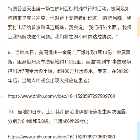
特朗普当天出席一场在佛州西棕榈滩举行的活动，被问及如
何结束乌克兰冲突，他对台下支持者们说道：“胜选当晚，我
要打电话给普京和泽连斯基，我会说，‘我们得碰个面’，我保
证我能解决这个问题。我们将在24小时内达成协议。”
9、当地20日，美国俄州一金属工厂爆炸致1死13伤：金属飘
落，距离俄州火车脱轨地约112公里；美国"毒列车"事故现场
挖出近7吨受污染土壤，超400万升污染水。专家：在5到20
年后，当地人中或会出现大批癌症患者；
https://www.zhihu.com/video/1611528597297909760
10、当地20日晚，土耳其南部哈塔伊省接连发生两次强震，
分别为6.4级和5.8级，已造成6死294伤；
https://www.zhihu.com/video/1611528789770567680