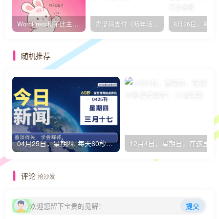
WordPress和子比主题模板&网站美化方法教程-已更新到:23-01-8
青涩码支付（新年活动）
随机推荐
04月25日，星期四, 每天60秒读懂全世界！
12月4日，星期
评论
抢沙发
欢迎您留下宝贵的见解！
提交