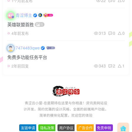
22
0
0
1个月前发布
青涩博主
英雄联盟首胜
1
313
0
0
4年前发布
7474483qwe
免费多功能任务平台
343
2
1
2年前回复
青涩云小屋-总是期待在这里与你相逢！资讯类网站设
计开发，简约优雅的设计风格，全面的前端用户功能，
简单的模块化配置，欢迎您的体验
友链申请
-
隐私政策
-
用户协议
-
广告合作
-
免责申明