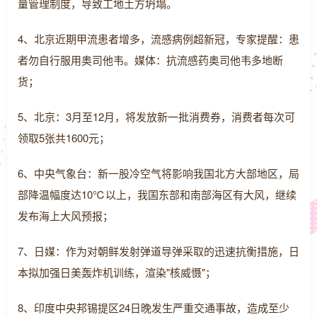
量管理制度，导致工地土方坍塌。
4、北京近期甲流患者增多，流感病例超新冠，专家提醒：患
者勿自行服用奥司他韦。媒体：抗流感药奥司他韦多地断
货；
5、北京：3月至12月，将发放新一批消费券，消费者每次可
领取5张共1600元；
6、中央气象台：新一股冷空气将影响我国北方大部地区，局
部降温幅度达10℃以上，我国东部和南部海区有大风，继续
发布海上大风预报；
7、日媒：作为对朝鲜发射弹道导弹采取的迅速抗衡措施，日
本拟加强日美轰炸机训练，渲染"核威慑"；
8、印度中央邦锡提区24日晚发生严重交通事故，造成至少