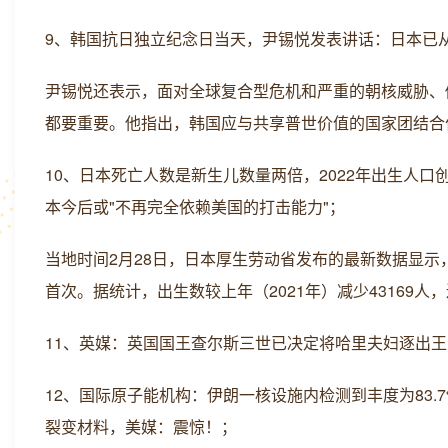
9、韩国抗日独立纪念日当天，尹锡悦发表讲话：日本已
尹锡悦还表示，面对全球复合型危机和严重的朝核威胁、
都要重要。他指出，韩国应与共享普世价值的国家团结合
10、日本死亡人数是新生儿数量两倍，2022年出生人
本今后或"不再完全依赖美国的打击能力"；
当地时间2月28日，日本厚生劳动省发布的最新数据显示，日
首次。据统计，出生数较上年（2021年）减少43169
11、英媒：英国国王查尔斯三世已决定将哈里夫妇逐出
12、国际原子能机构：伊朗一核设施内检测到丰度为83
裂变材料，美媒：震惊！；