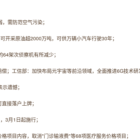
弱，需防范空气污染；
可开采原油超2000万吨，可供万辆小汽车行驶30年；
的64架次侦察机有所减少；
赔偿；工信部：加快布局元宇宙等前沿领域，全面推进6G技术研
表示遗憾；
可直接落户上牌；
，3月1日起施行；
务价格项目内容，取消"门诊输液费"等68项医疗服务价格项目；