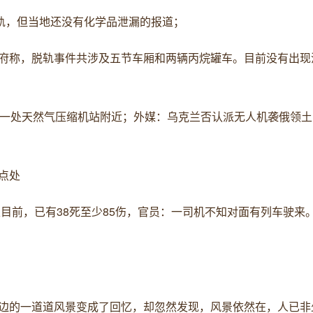
脱轨，但当地还没有化学品泄漏的报道；
府称，脱轨事件共涉及五节车厢和两辆丙烷罐车。目前没有出现
州一处天然气压缩机站附近；外媒：乌克兰否认派无人机袭俄领土
点处
至目前，已有38死至少85伤，官员：一司机不知对面有列车驶来
边的一道道风景变成了回忆，却忽然发现，风景依然在，人已非