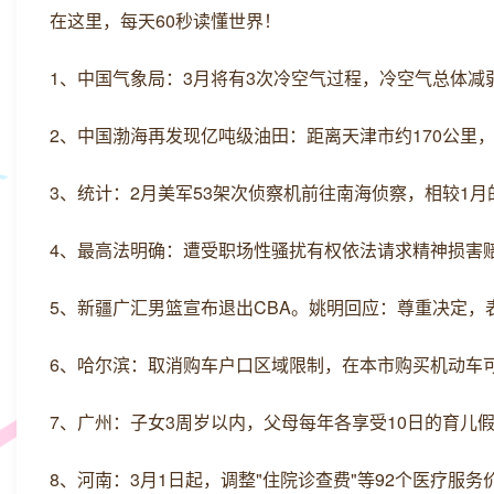
在这里，每天60秒读懂世界！
1、中国气象局：3月将有3次冷空气过程，冷空气总体减
2、中国渤海再发现亿吨级油田：距离天津市约170公里，
3、统计：2月美军53架次侦察机前往南海侦察，相较1月
4、最高法明确：遭受职场性骚扰有权依法请求精神损害
5、新疆广汇男篮宣布退出CBA。姚明回应：尊重决定，
6、哈尔滨：取消购车户口区域限制，在本市购买机动车
7、广州：子女3周岁以内，父母每年各享受10日的育儿假
8、河南：3月1日起，调整"住院诊查费"等92个医疗服