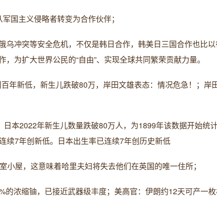
从军国主义侵略者转变为合作伙伴；
俄乌冲突等安全危机，不仅是韩日合作，韩美日三国合作也比以
作，为扩大世界公民的“自由”、实现全球共同繁荣贡献力量。
口创百年新低，新生儿跌破80万，岸田文雄表态：情况危急！；岸
本2022年新生儿数量跌破80万人，为1899年该数据开始统计
人，连续7年创新低。日本出生率已连续7年创历史新低
王室小屋，这意味着哈里夫妇将失去他们在英国的唯一住所；
.7%的浓缩铀，已接近武器级丰度；美高官：伊朗约12天可产一