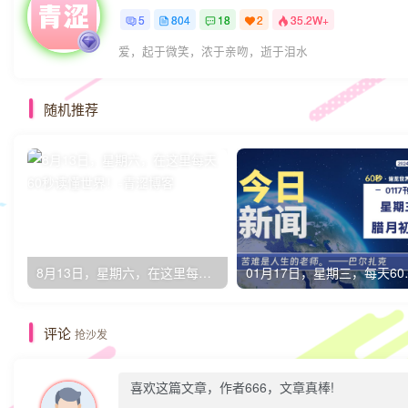
5
804
18
2
35.2W+
爱，起于微笑，浓于亲吻，逝于泪水
随机推荐
8月13日，星期六，在这里每天60秒读懂世界！
01月17日
评论
抢沙发