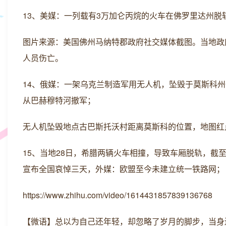
13、美媒：一列载有3万加仑丙烷的火车在佛罗里达州
图片来源：美国佛州马纳特郡政府社交媒体截图。当地政
人员伤亡。
14、俄媒：一架乌克兰制造军用无人机，坠毁于莫斯科
从巴赫穆特河撤军；
无人机坠毁地点古巴斯托沃村距离莫斯科的位置，地图红
15、当地28日，希腊两辆火车相撞，导致车厢脱轨，截
宣布全国哀悼三天，外媒：欧盟至今未建立统一铁路网；
https://www.zhihu.com/video/1614431857839136768
【微语】总以为自己还年轻，却忽略了岁月的脚步，当身