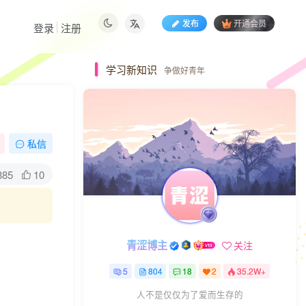
发布
开通会员
登录
注册
学习新知识
争做好青年
私信
385
10
青涩博主
关注
5
804
18
2
35.2W+
人不是仅仅为了爱而生存的